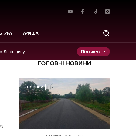
ЬТУРА
АФІША
Підтримати
на Львівщину
ГОЛОВНІ НОВИНИ
Прес-релізи
Фото/Відео
НОВИНИ
Made in Lviv
73