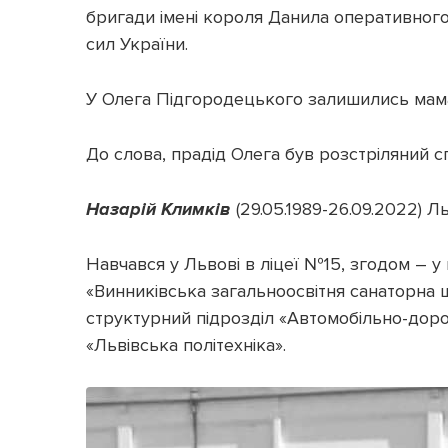
бригади імені короля Данила оперативного
сил України.
У Олега Підгородецького залишились мама, 
До слова, прадід Олега був розстріляний 
На
зарій Климків
(29.05.1989-26.09.2022) Ль
Навчався у Львові в ліцеї №15, згодом – у
«Винниківська загальноосвітня санаторна шк
структурний підрозділ «Автомобільно-дор
«Львівська політехніка».