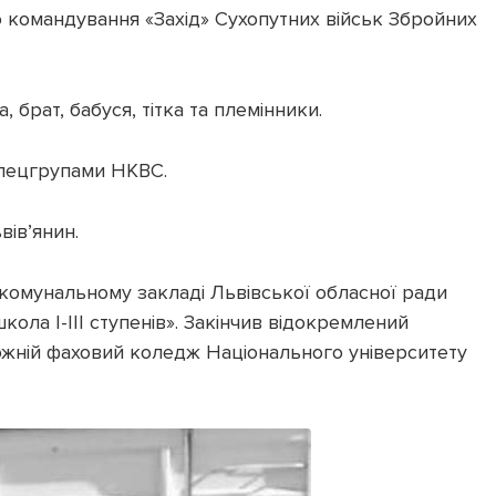
 командування «Захід» Сухопутних військ Збройних
брат, бабуся, тітка та племінники.
спецгрупами НКВС.
вів’янин.
 комунальному закладі Львівської обласної ради
ола І-ІІІ ступенів». Закінчив відокремлений
ожній фаховий коледж Національного університету