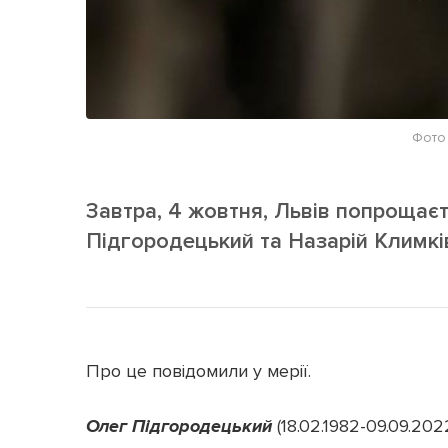
Фото 
Завтра, 4 жовтня, Львів попрощає
Підгородецький та Назарій Климкі
Про це повідомили у мерії.
Оле
г Підгородецький
(18.02.1982-09.09.202