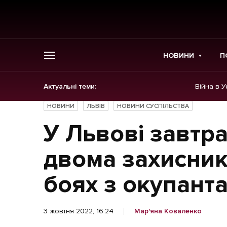
НОВИНИ
П
Актуальні теми:
Війна в У
ГОЛОВНЕ
НОВИНИ
ЛЬВІВ
НОВИНИ СУСПІЛЬСТВА
Новини
У Львові завтр
Політика
двома захисник
Економіка
боях з окупант
Бізнес
3 жовтня 2022, 16:24
Мар'яна Коваленко