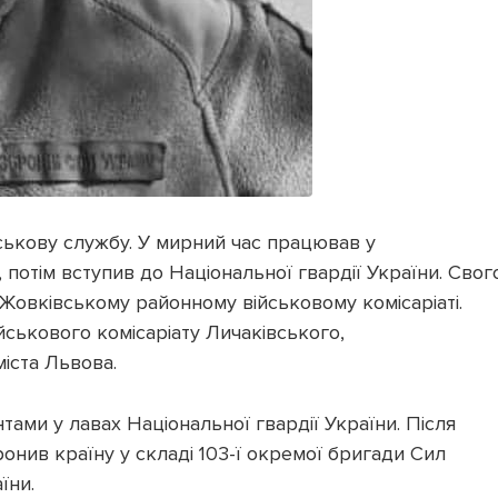
ськову службу. У мирний час працював у
 потім вступив до Національної гвардії України. Свог
Жовківському районному військовому комісаріаті.
йськового комісаріату Личаківського,
іста Львова.
тами у лавах Національної гвардії України. Після
нив країну у складі 103-ї окремої бригади Сил
їни.