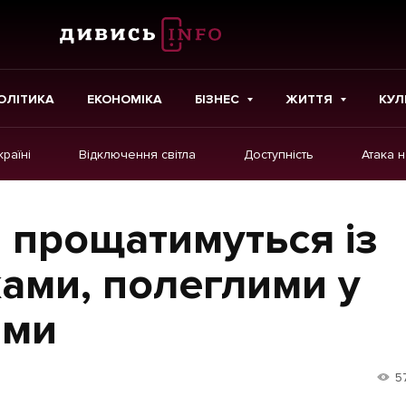
ОЛІТИКА
ЕКОНОМІКА
БІЗНЕС
ЖИТТЯ
КУЛ
країні
Відключення світла
Доступність
Атака 
ІНШЕ
Інтерв'ю
а прощатимуться із
Картки
ами, полеглими у
Репортаж
ами
Розслідування
Погляди
5
Ініціативи