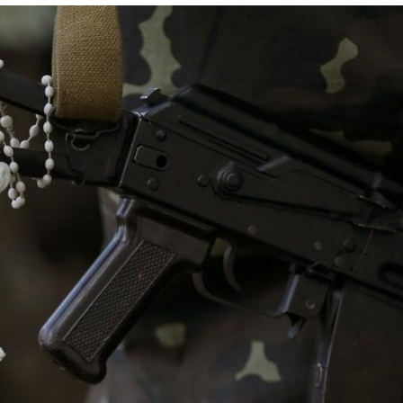
Лонгріди
[email protected]
Рекл
Політика конфіденційност