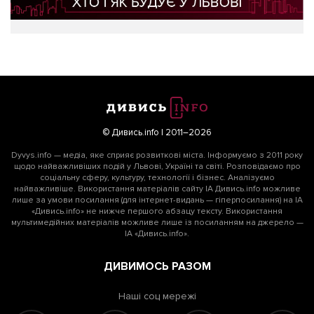
© Дивись.info | 2011–2026
Dyvys.info — медіа, яке сприяє розвиткові міста. Інформуємо з 2011 року
щодо найважливіших подій у Львові, Україні та світі. Розповідаємо про
соціальну сферу, культуру, технології і бізнес. Аналізуємо
найважливіше. Використання матеріалів сайту ІА Дивись.info можливе
лише за умови посилання (для інтернет-видань — гіперпосилання) на ІА
«Дивись.info» не нижче першого абзацу тексту. Використання
мультимедійних матеріалів можливе лише із посиланням на джерело —
ІА «Дивись.info».
ДИВИМОСЬ РАЗОМ
Наші соц мережі