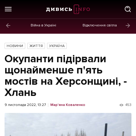
Війна в Україні
Відключення світла
ГОЛОВНЕ
Новини
НОВИНИ
ЖИТТЯ
УКРАЇНА
Політика
Окупанти підірвали
Економіка
щонайменше п'ять
мостів на Херсонщині, -
Бізнес
Хлань
Життя
Культура
9 листопада 2022, 13:27
Мар'яна Коваленко
453
Афіша