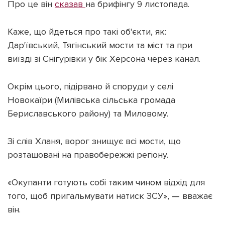
Про це він
сказав
на брифінгу 9 листопада.
Каже, що йдеться про такі об'єкти, як:
Дар'ївський, Тягінський мости та міст та при
виїзді зі Снігурівки у бік Херсона через канал.
Підтримати dyvys.info
Окрім цього, підірвано й споруди у селі
Новокаїри (Милівська сільська громада
Бериславського району) та Миловому.
Зі слів Хланя, ворог знищує всі мости, що
розташовані на правобережжі регіону.
«Окупанти готують собі таким чином відхід для
того, щоб пригальмувати натиск ЗСУ», — вважає
він.