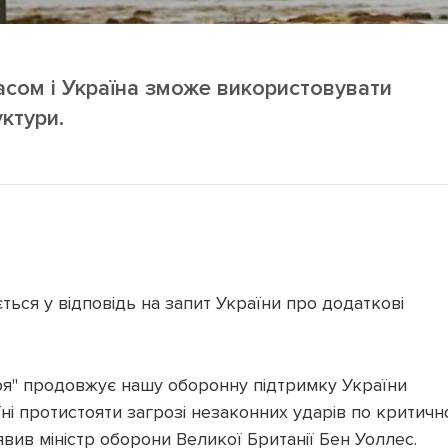
сом і Україна зможе використовувати
уктури.
ться у відповідь на запит України про додаткові
тря" продовжує нашу оборонну підтримку України
їні протистояти загрозі незаконних ударів по критичн
аявив міністр оборони Великої Британії Бен Уоллес.