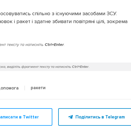
тосовуватись спільно з існуючими засобами ЗСУ.
вок і ракет і здатне збивати повітряні цілі, зокрема
нт тексту та натисніть
Ctrl+Enter
.
ка, виділіть фрагмент тексту та натисніть
Ctrl+Enter
.
ракети
допомога
аписати в Twitter
Поділитись в Telegram