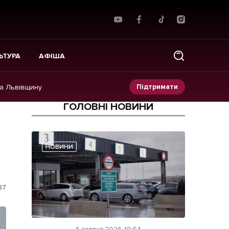
ЬТУРА
АФІША
Підтримати
на Львівщину
ГОЛОВНІ НОВИНИ
Прес-релізи
Фото/Відео
НОВИНИ
Made in Lviv
87