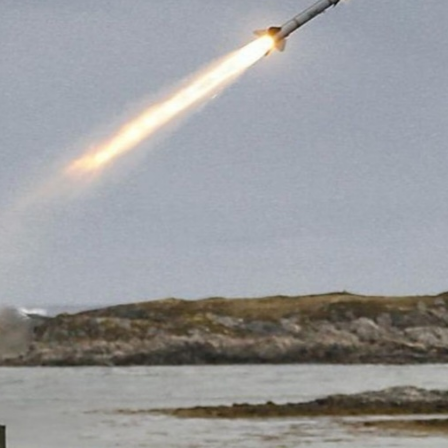
Лонгріди
[email protected]
Рекл
Політика конфіденційност