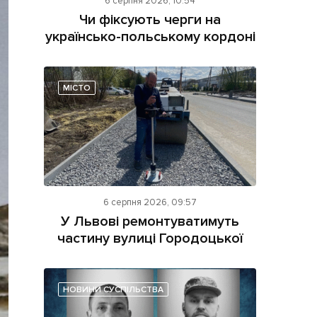
6 серпня 2026, 10:54
Чи фіксують черги на
українсько-польському кордоні
МІСТО
ама на сайті
і
6 серпня 2026, 09:57
У Львові ремонтуватимуть
частину вулиці Городоцької
НОВИНИ СУСПІЛЬСТВА