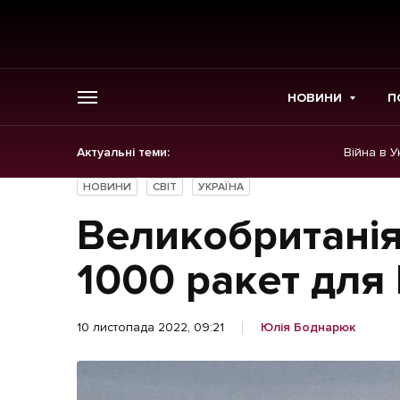
НОВИНИ
П
Актуальні теми:
Війна в У
ГОЛОВНЕ
НОВИНИ
СВІТ
УКРАЇНА
Новини
Великобританія
Політика
1000 ракет для
Економіка
10 листопада 2022, 09:21
Юлія Боднарюк
Бізнес