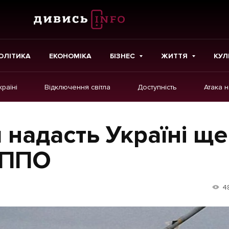
ОЛІТИКА
ЕКОНОМІКА
БІЗНЕС
ЖИТТЯ
КУЛ
країні
Відключення світла
Доступність
Атака 
ІНШЕ
Інтерв'ю
 надасть Україні ще
Картки
 ППО
Репортаж
Розслідування
4
Погляди
Ініціативи