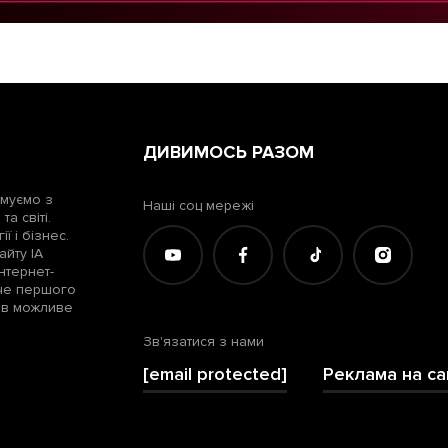
ДИВИМОСЬ РАЗОМ
рмуємо з
Наші соц мережі
а світі.
ї і бізнес.
айту ІА
нтернет-
жче першого
лів можливе
Зв'язатися з нами
[email protected]
Реклама на са