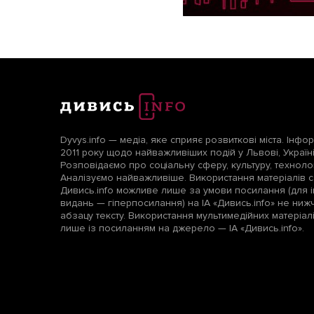
Dyvys.info — медіа, яке сприяє розвиткові міста. Інфо
2011 року щодо найважливіших подій у Львові, Україні т
Розповідаємо про соціальну сферу, культуру, технологі
Аналізуємо найважливіше. Використання матеріалів с
Дивись.info можливе лише за умови посилання (для і
видань — гіперпосилання) на ІА «Дивись.info» не ни
абзацу тексту. Використання мультимедійних матеріа
лише із посиланням на джерело — ІА «Дивись.info».