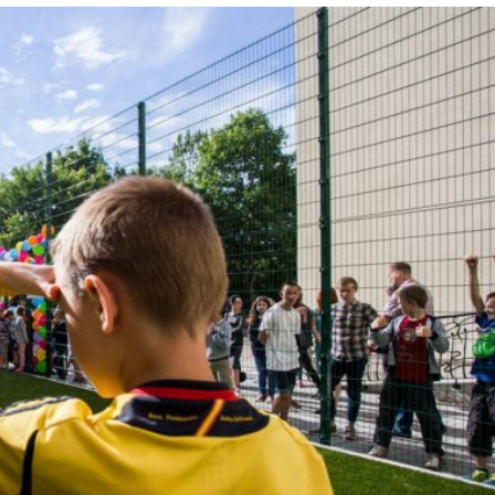
Лонгріди
[email protected]
Рекл
Політика конфіденційност