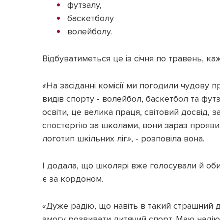
футзалу,
баскетболу
волейболу.
Відбуватиметься це із січня по травень, ка
«
На засіданні комісії ми погодили чудову п
видів спорту - волейбол, баскетбол та фут
освіти, це велика праця, світовий досвід, з
спостергію за школами, вони зараз прояви
логотип шкільних ліг
»
, - розповіла вона.
І додала, що школярі вже голосували й об
є за кордоном.
«
Дуже радію, що навіть в такий страшний д
змогу розвивати дитячий спорт. Маю надію,