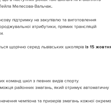
 Лейла Мелесова-Вальчак
.
ансову підтримку на закупівлю та виготовлення
агороджувальної атрибутики, прямих трансляцій
и.
ться щорічно серед львівських школярів
із 15 жовтн
их команд шкіл з певних видів спорту.
еможця районних змагань, який отримує автоматичну
изначення чемпіона та призерів змагань кожної окремо