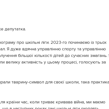
же депутатка.
рограму про шкільні ліги. 2023-го починаємо із трьох
зал. Я дуже вдячна управлінню спорту та управлінню
алучення більшої кількості дітей до сучасних змагань. 
ли велику активність у цьому процесі, голосують за
ирали тварину-символ для своєї школи, така практик
ля країни час, коли триває кривава війна, ми маємо
 що в наступних роках такі шкільні ліги охоплять