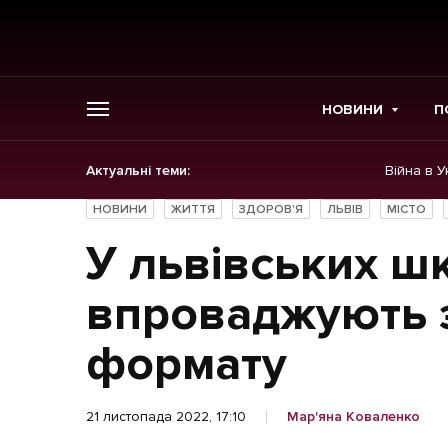
НОВИНИ
П
Актуальні теми:
Війна в У
ГОЛОВНЕ
НОВИНИ
ЖИТТЯ
ЗДОРОВ'Я
ЛЬВІВ
МІСТО
Новини
У львівських ш
Політика
впроваджують з
Економіка
формату
Бізнес
21 листопада 2022, 17:10
Мар'яна Коваленко