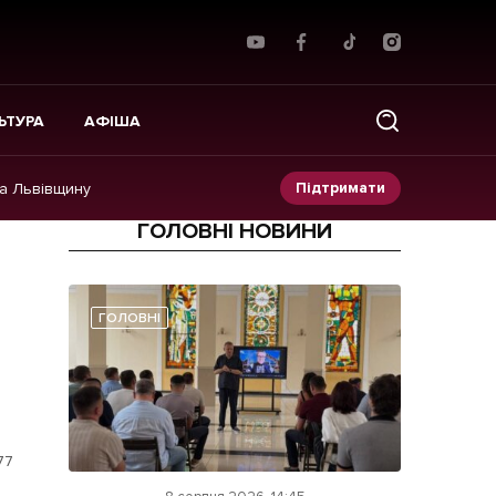
ЬТУРА
АФІША
Підтримати
на Львівщину
ГОЛОВНІ НОВИНИ
Прес-релізи
Фото/Відео
ГОЛОВНІ
Made in Lviv
77