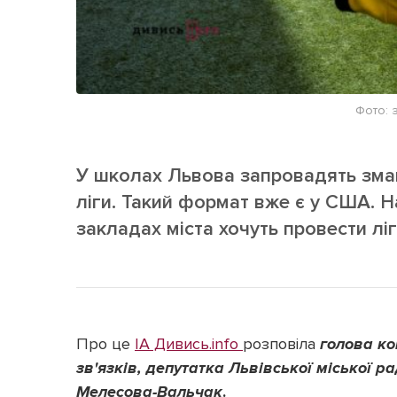
Фото: з
У школах Львова запровадять змаг
ліги. Такий формат вже є у США. Н
закладах міста хочуть провести ліги
Про це
ІА Дивись.info
розповіла
голова ко
зв'язків, депутатка Львівської міської 
Мелесова-Вальча
к
.