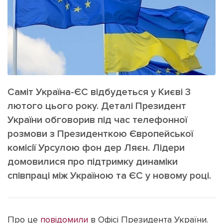
ІНШЕ
Інтерв'ю
Прес-релізи
Картки
Фото/Відео
Репортаж
Made in Lviv
Розслідування
Погляди
Саміт Україна-ЄС відбудеться у Києві 3
Ініціативи
лютого цього року. Деталі Президент
України обговорив під час телефонної
Лонгріди
розмови з Президенткою Європейської
комісії Урсулою фон дер Ляєн. Лідери
Зв'язатися з нами
домовилися про підтримку динаміки
[email protected]
Реклама на сайті
співпраці між Україною та ЄС у новому році.
Політика конфіденційності
Про це
повідомили
в Офісі Президента України.
Наші соц мережі