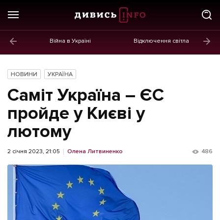
Війна в Україні
Відключення світла
ГОЛОВНЕ
Новини
НОВИНИ
УКРАЇНА
Політика
Саміт Україна – ЄС
Економіка
пройде у Києві у
лютому
Бізнес
Життя
2 січня 2023, 21:05
Олена Литвиненко
486
Культура
Афіша