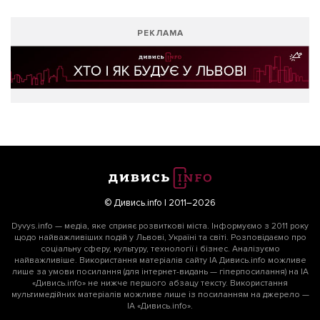
РЕКЛАМА
© Дивись.info | 2011–2026
Dyvys.info — медіа, яке сприяє розвиткові міста. Інформуємо з 2011 року
щодо найважливіших подій у Львові, Україні та світі. Розповідаємо про
соціальну сферу, культуру, технології і бізнес. Аналізуємо
найважливіше. Використання матеріалів сайту ІА Дивись.info можливе
лише за умови посилання (для інтернет-видань — гіперпосилання) на ІА
«Дивись.info» не нижче першого абзацу тексту. Використання
мультимедійних матеріалів можливе лише із посиланням на джерело —
ІА «Дивись.info».