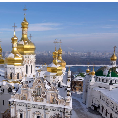
Лонгріди
[email protected]
Рекл
Політика конфіденційност