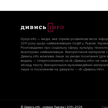
Dyvys.info — медіа, яке сприяє розвиткові міста. Інфо
2011 року щодо найважливіших подій у Львові, Україні т
Розповідаємо про соціальну сферу, культуру, технологі
Аналізуємо найважливіше. Використання матеріалів с
Дивись.info можливе лише за умови посилання (для і
видань — гіперпосилання) на ІА «Дивись.info» не ни
абзацу тексту. Використання мультимедійних матеріа
лише із посиланням на джерело — ІА «Дивись.info».
© Дивись.info -
новини Львова
| 2011–2026
Стр