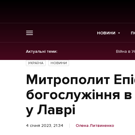
НОВИНИ
П
Актуальні теми:
Війна в У
ГОЛОВНЕ
УКРАЇНА
НОВИНИ
Новини
Митрополит Епі
Політика
богослужіння в
Економіка
у Лаврі
Бізнес
4 січня 2023, 21:34
Олена Литвиненко