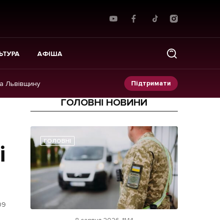
ЬТУРА
АФІША
Підтримати
на Львівщину
ГОЛОВНІ НОВИНИ
Прес-релізи
Фото/Відео
ГОЛОВНІ
і
Made in Lviv
09