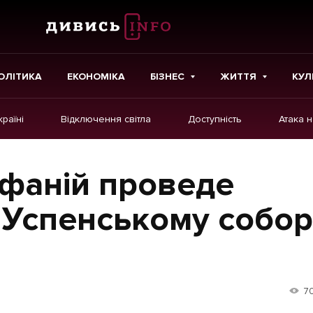
ОЛІТИКА
ЕКОНОМІКА
БІЗНЕС
ЖИТТЯ
КУЛ
країні
Відключення світла
Доступність
Атака 
ІНШЕ
Інтерв'ю
фаній проведе
Картки
 Успенському собор
Репортаж
Розслідування
Погляди
7
Ініціативи