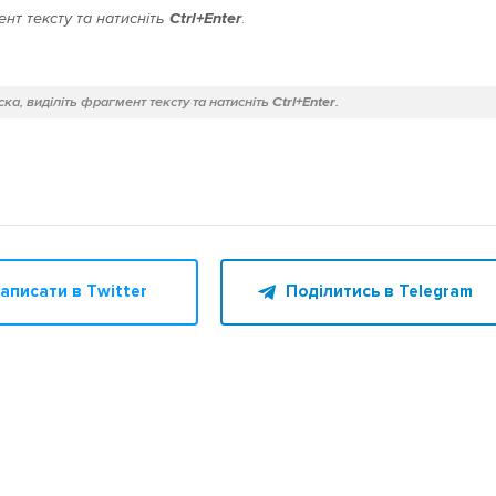
нт тексту та натисніть
Ctrl+Enter
.
ка, виділіть фрагмент тексту та натисніть
Ctrl+Enter
.
аписати в Twitter
Поділитись в Telegram