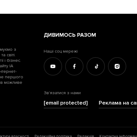
ДИВИМОСЬ РАЗОМ
рмуємо з
Наші соц мережі
а світі.
ї і бізнес.
айту ІА
нтернет-
жче першого
лів можливе
Зв'язатися з нами
[email protected]
Реклама на са
уктура власності
Редакційна політика
Редакція
Контактна інформац