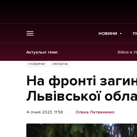
НОВИНИ
П
Актуальні теми:
Війна в У
ГОЛОВНЕ
НОВИНИ
УКРАЇНА
Новини
На фронті загин
Політика
Львівської обла
Економіка
4 січня 2023, 11:58
Олена Литвиненко
Бізнес