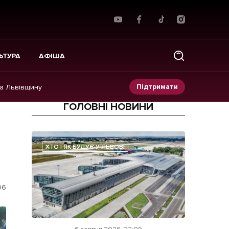
ЬТУРА
АФІША
Підтримати
на Львівщину
ГОЛОВНІ НОВИНИ
Прес-релізи
Фото/Відео
ХТО І ЯК БУДУЄ У ЛЬВОВІ
Made in Lviv
06