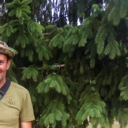
Лонгріди
[email protected]
Рекл
Політика конфіденційност