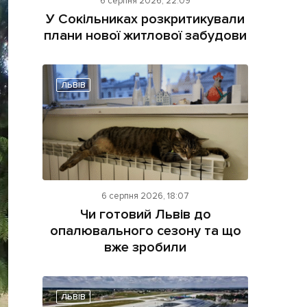
6 серпня 2026, 22:09
У Сокільниках розкритикували
плани нової житлової забудови
ЛЬВІВ
ама на сайті
і
6 серпня 2026, 18:07
Чи готовий Львів до
опалювального сезону та що
вже зробили
ЛЬВІВ