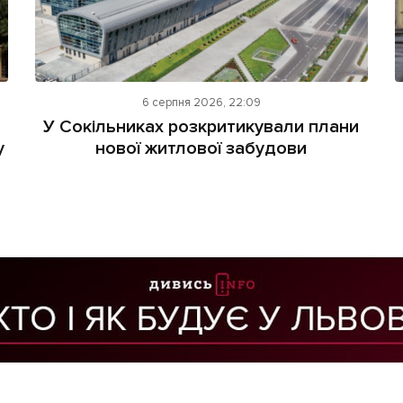
6 серпня 2026, 22:09
У Сокільниках розкритикували плани
у
нової житлової забудови