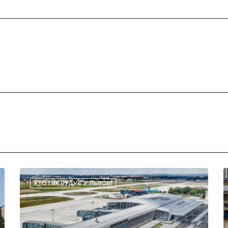
ХТО І ЯК БУДУЄ У ЛЬВОВІ