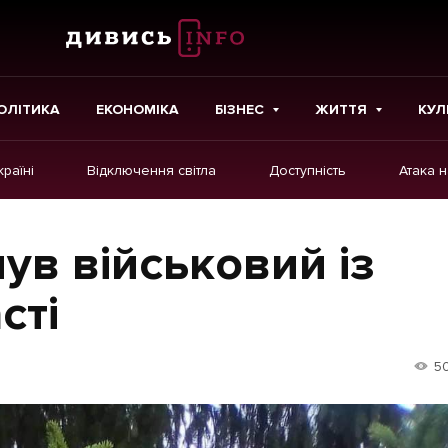
ОЛІТИКА
ЕКОНОМІКА
БІЗНЕС
ЖИТТЯ
КУЛ
країні
Відключення світла
Доступність
Атака 
ІНШЕ
Інтерв'ю
ув військовий із
Картки
сті
Репортаж
Розслідування
5
Погляди
Ініціативи