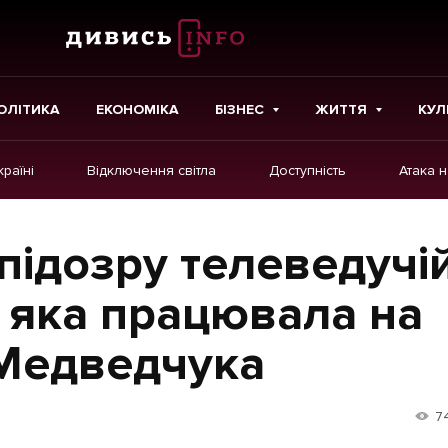
ОЛІТИКА
ЕКОНОМІКА
БІЗНЕС
ЖИТТЯ
КУЛ
країні
Відключення світла
Доступність
Атака 
ІНШЕ
Інтерв'ю
підозру телеведучі
Картки
, яка працювала на
Репортаж
Медведчука
Розслідування
Погляди
7
Ініціативи