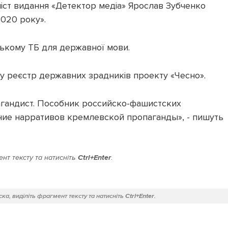
іст видання «Детектор медіа» Ярослав Зубченко
020 року».
ському ТБ для державної мови.
 у реєстр державних зрадників проекту «Чесно».
гандист. Пособник российско-фашистских
ние нарративов кремлевской пропаганды», - пишуть
нт тексту та натисніть
Ctrl+Enter
.
ка, виділіть фрагмент тексту та натисніть
Ctrl+Enter
.