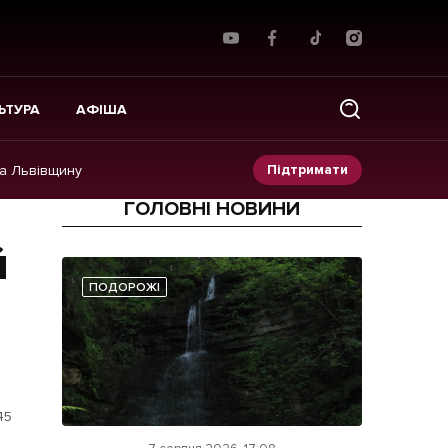
ЬТУРА
АФІША
Підтримати
на Львівщину
ГОЛОВНІ НОВИНИ
Прес-релізи
й
Фото/Відео
ПОДОРОЖІ
Made in Lviv
45