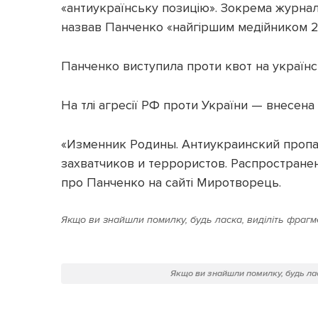
«антиукраїнську позицію». Зокрема журнал
назвав Панченко «найгіршим медійником 2
Панченко виступила проти квот на україн
На тлі агресії РФ проти України — внесена
«Изменник Родины. Антиукраинский пропа
захватчиков и террористов. Распростране
про Панченко на сайті Миротворець.
Якщо ви знайшли помилку, будь ласка, виділіть фрагме
Якщо ви знайшли помилку, будь лас