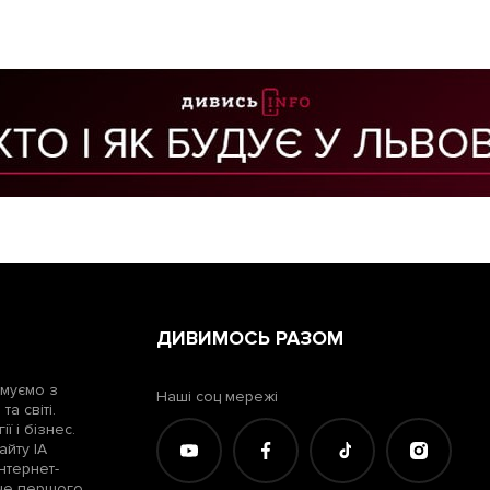
ДИВИМОСЬ РАЗОМ
рмуємо з
Наші соц мережі
а світі.
ї і бізнес.
айту ІА
нтернет-
жче першого