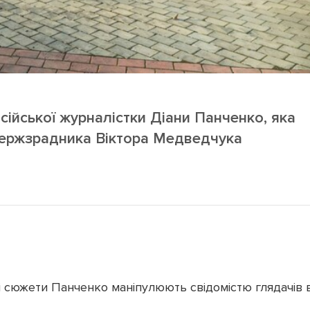
ійської журналістки Діани Панченко, яка
держзрадника Віктора Медведчука
кі сюжети Панченко маніпулюють свідомістю глядачів 