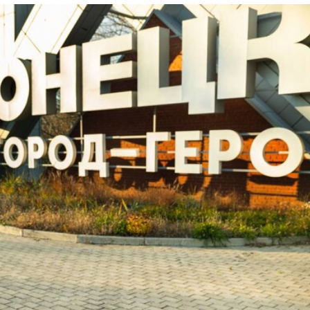
Лонгріди
[email protected]
Рекл
Політика конфіденційност