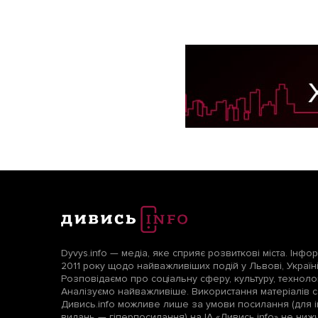
Dyvys.info — медіа, яке сприяє розвиткові міста. Інфо
2011 року щодо найважливіших подій у Львові, Україні т
Розповідаємо про соціальну сферу, культуру, технологі
Аналізуємо найважливіше. Використання матеріалів с
Дивись.info можливе лише за умови посилання (для і
видань — гіперпосилання) на ІА «Дивись.info» не ни