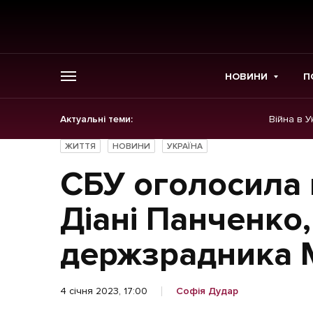
НОВИНИ
П
Актуальні теми:
Війна в У
ГОЛОВНЕ
ЖИТТЯ
НОВИНИ
УКРАЇНА
Новини
СБУ оголосила 
Політика
Діані Панченко
Економіка
держзрадника 
Бізнес
4 січня 2023, 17:00
Софія Дудар