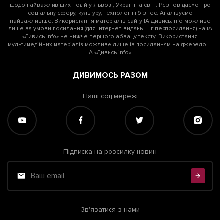
щодо найважливіших подій у Львові, Україні та світі. Розповідаємо про
соціальну сферу, культуру, технології і бізнес. Аналізуємо
найважливіше. Використання матеріалів сайту ІА Дивись.info можливе
лише за умови посилання (для інтернет-видань — гіперпосилання) на ІА
«Дивись.info» не нижче першого абзацу тексту. Використання
мультимедійних матеріалів можливе лише із посиланням на джерело —
ІА «Дивись.info».
ДИВИМОСЬ РАЗОМ
Наші соц мережі
Підписка на розсилку новин
Зв'язатися з нами