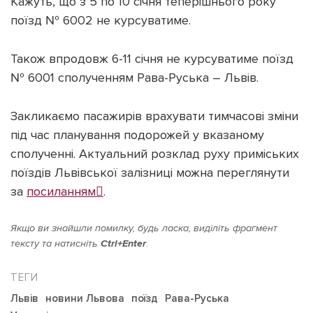
Кажуть, що з 5 по 10 січня теперішнього року
поїзд № 6002 не курсуватиме.
Також впродовж 6-11 січня не курсуватиме поїзд
№ 6001 сполученням Рава-Руська – Львів.
Підтримати dyvys.info
Закликаємо пасажирів врахувати тимчасові зміни
під час планування подорожей у вказаному
сполученні. Актуальний розклад руху приміських
поїздів Львівської залізниці можна переглянути
за
посиланням

.
Якщо ви знайшли помилку, будь ласка, виділіть фрагмент
тексту та натисніть
Ctrl+Enter
.
Львів
новини Львова
поїзд
Рава-Руська