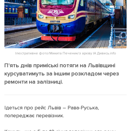
ІНШЕ
Інтерв'ю
Прес-релізи
Картки
Фото/Відео
Репортаж
Made in Lviv
Розслідування
Погляди
Ілюстративне фото/Микита Печеник/з архіву ІА Дивись.info
Ініціативи
П'ять днів приміські потяги на Львівщині
Лонгріди
курсуватимуть за іншим розкладом через
ремонти на залізниці.
Зв'язатися з нами
[email protected]
Реклама на сайті
Ідеться про рейс Львів – Рава-Руська,
Політика конфіденційності
попереджає перевізник.
Наші соц мережі