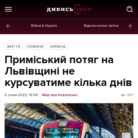
Війна в Україні
Відключення світла
ГОЛОВНЕ
Новини
ЖИТТЯ
НОВИНИ
УКРАЇНА
Політика
Приміський потяг на
Економіка
Львівщині не
курсуватиме кілька днів
Бізнес
Життя
5 січня 2023, 19:04
Мар'яна Коваленко
937
Культура
Афіша