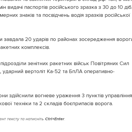
н видачі паспортів російського зразка з 30 до 10 діб
омерних знаків та посвідчень водія зразків російської
и завдала 20 ударів по районах зосередження ворога
ракетних комплексів.
підрозділи зенітних ракетних військ Повітряних Сил
 ударний вертоліт Ка-52 та БпЛА оперативно-
рони здійснили вогневе ураження 3 пунктів управління
ової техніки та 2 складів боєприпасів ворога.
нт тексту та натисніть
Ctrl+Enter
.