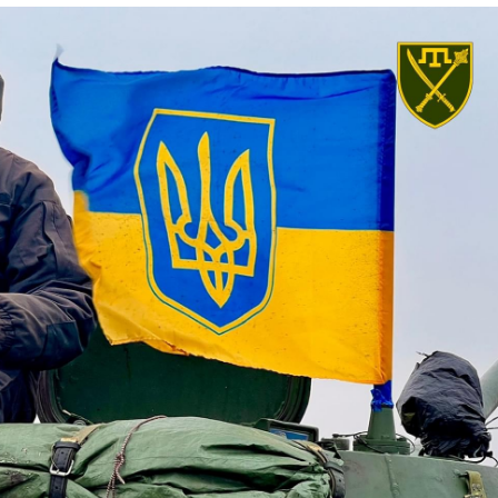
Лонгріди
[email protected]
Рекл
Політика конфіденційност