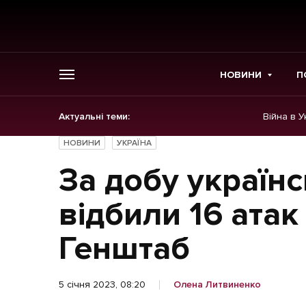
НОВИНИ
П
Актуальні теми:
Війна в У
ГОЛОВНЕ
НОВИНИ
УКРАЇНА
Новини
За добу українс
Політика
відбили 16 атак
Економіка
Генштаб
Бізнес
5 січня 2023, 08:20
Олена Литвиненко