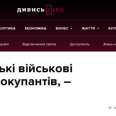
ОЛІТИКА
ЕКОНОМІКА
БІЗНЕС
ЖИТТЯ
КУЛ
країні
Відключення світла
Доступність
Атака 
ІНШЕ
Інтерв'ю
ькі військові
Картки
 окупантів, –
Репортаж
Розслідування
Погляди
4
Ініціативи