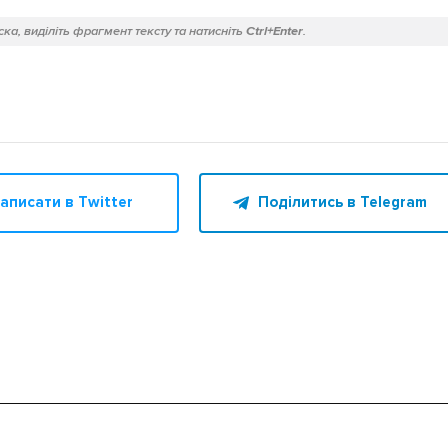
ка, виділіть фрагмент тексту та натисніть
Ctrl+Enter
.
аписати в Twitter
Поділитись в Telegram