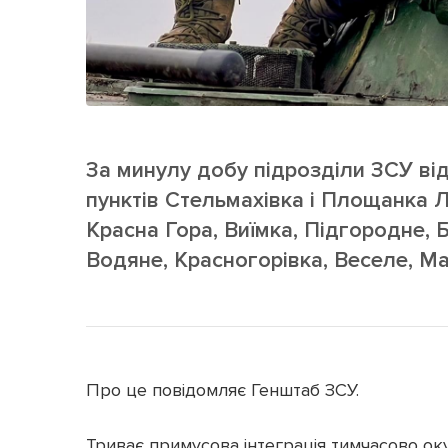
За минулу добу підрозділи ЗСУ ві
пунктів Стельмахівка і Площанка Л
Красна Гора, Виїмка, Підгородне, 
Водяне, Красногорівка, Веселе, Ма
Про це повідомляє Генштаб ЗСУ.
Триває примусова інтеграція тимчасово окуп