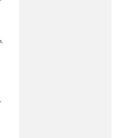
.
,
,