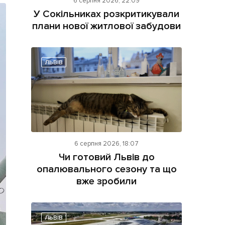
6 серпня 2026, 22:09
У Сокільниках розкритикували
плани нової житлової забудови
ЛЬВІВ
ама на сайті
і
6 серпня 2026, 18:07
Чи готовий Львів до
опалювального сезону та що
вже зробили
ЛЬВІВ