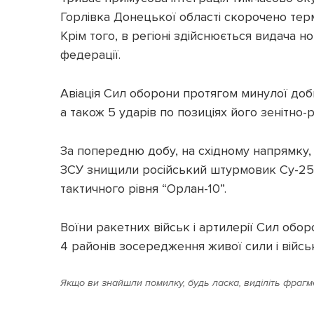
Горлівка Донецької області скорочено термі
Крім того, в регіоні здійснюється видача н
федерації.
Авіація Сил оборони протягом минулої доб
а також 5 ударів по позиціях його зенітно-
За попередню добу, на східному напрямку, 
ЗСУ знищили російський штурмовик Су-25,
тактичного рівня “Орлан-10”.
Воїни ракетних військ і артилерії Сил обо
4 районів зосередження живої сили і військ
Якщо ви знайшли помилку, будь ласка, виділіть фрагме