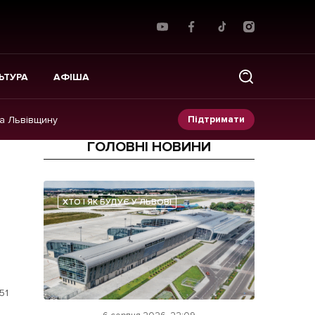
ЬТУРА
АФІША
Підтримати
на Львівщину
ГОЛОВНІ НОВИНИ
Прес-релізи
Фото/Відео
ХТО І ЯК БУДУЄ У ЛЬВОВІ
Made in Lviv
51