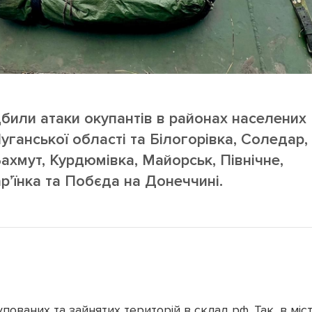
дбили атаки окупантів в районах населених
уганської області та Білогорівка, Соледар,
Бахмут, Курдюмівка, Майорськ, Північне,
р’їнка та Побєда на Донеччині.
ованих та зайнятих територій в склад рф. Так, в міст