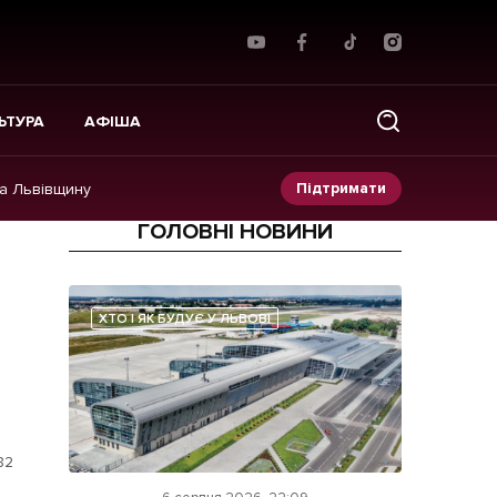
ЬТУРА
АФІША
Підтримати
на Львівщину
ГОЛОВНІ НОВИНИ
Прес-релізи
Фото/Відео
ХТО І ЯК БУДУЄ У ЛЬВОВІ
е
Made in Lviv
82