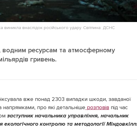
яка виникла внаслідок російського удару. Світлина: ДСНС
м, водним ресурсам та атмосферному
мільярдів гривень.
фіксувала вже понад 2303 випадки шкоди, завданої
а напрямками, про які детальніше
розповів
під час
орм
заступник начальника управління, начальник
я екологічного контролю та методології Міндовкілл