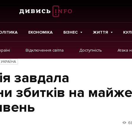
ОЛІТИКА
ЕКОНОМІКА
БІЗНЕС
ЖИТТЯ
КУЛ
країні
Відключення світла
Доступність
Атака 
ІНШЕ
УКРАЇНА
Інтерв'ю
ія завдала
Картки
ни збитків на майж
Репортаж
ивень
Розслідування
Погляди
6
Ініціативи