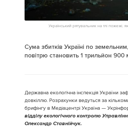
Український рятувальник на тлі пожежі, 
Сума збитків Україні по земельни
повітрю становить 1 трильйон 900 
Державна екологічна інспекція України за
довкіллю. Розрахунки ведуться за кільком
брифінгу в Медіацентрі Україна — Укрінф
відділу екологічного контролю Управлінн
Олександр Ставнійчук.