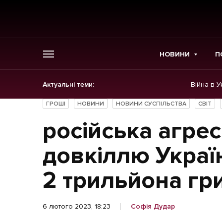
НОВИНИ
П
Актуальні теми:
Війна в У
ГОЛОВНЕ
ГРОШІ
НОВИНИ
НОВИНИ СУСПІЛЬСТВА
СВІТ
Новини
російська агрес
Політика
довкіллю Украї
Економіка
2 трильйона гр
Бізнес
6 лютого 2023, 18:23
Софія Дудар