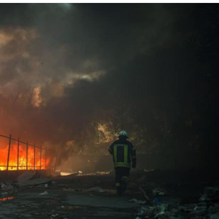
Лонгріди
[email protected]
Рекл
Політика конфіденційност