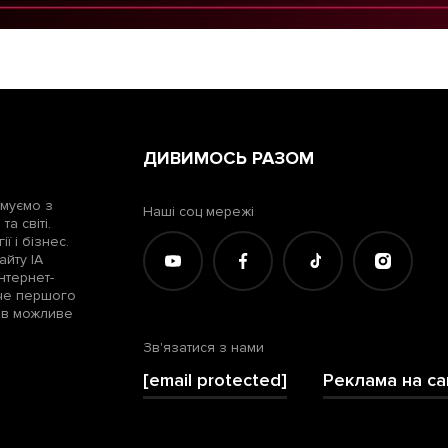
ДИВИМОСЬ РАЗОМ
рмуємо з
Наші соц мережі
а світі.
ї і бізнес.
айту ІА
нтернет-
жче першого
лів можливе
Зв'язатися з нами
[email protected]
Реклама на са