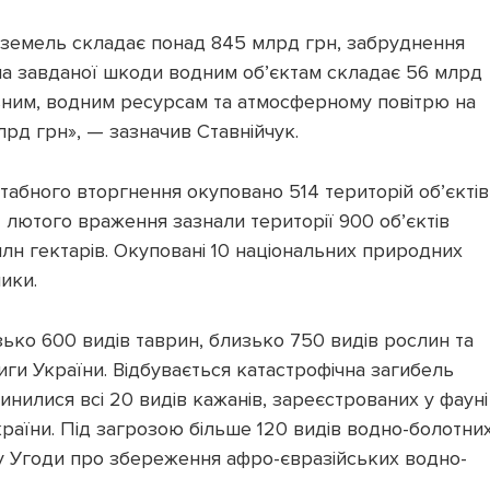
 земель складає понад 845 млрд грн, забруднення
ма завданої шкоди водним об’єктам складає 56 млрд
льним, водним ресурсам та атмосферному повітрю на
рд грн», — зазначив Ставнійчук.
табного вторгнення окуповано 514 територій об’єктів
 лютого враження зазнали території 900 об’єктів
н гектарів. Окуповані 10 національних природних
ники.
ко 600 видів таврин, близько 750 видів рослин та
книги України. Відбувається катастрофічна загибель
нилися всі 20 видів кажанів, зареєстрованих у фауні
країни. Під загрозою більше 120 видів водно-болотни
сту Угоди про збереження афро-євразійських водно-