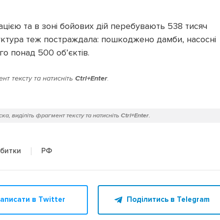
ацією та в зоні бойових дій перебувають 538 тисяч
руктура теж постраждала: пошкоджено дамби, насосні
ого понад 500 об’єктів.
нт тексту та натисніть
Ctrl+Enter
.
ка, виділіть фрагмент тексту та натисніть
Ctrl+Enter
.
РФ
збитки
аписати в Twitter
Поділитись в Telegram