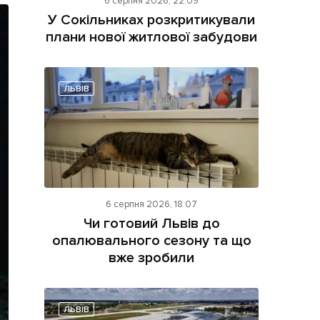
6 серпня 2026, 22:09
У Сокільниках розкритикували
плани нової житлової забудови
ЛЬВІВ
ама на сайті
і
6 серпня 2026, 18:07
Чи готовий Львів до
опалювального сезону та що
вже зробили
ЛЬВІВ