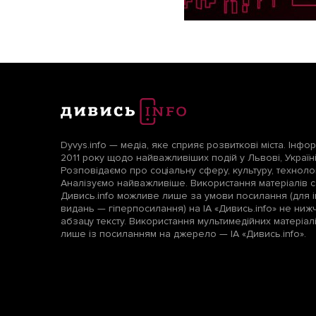
Dyvys.info — медіа, яке сприяє розвиткові міста. Інфо
2011 року щодо найважливіших подій у Львові, Україні т
Розповідаємо про соціальну сферу, культуру, технологі
Аналізуємо найважливіше. Використання матеріалів с
Дивись.info можливе лише за умови посилання (для і
видань — гіперпосилання) на ІА «Дивись.info» не ни
абзацу тексту. Використання мультимедійних матеріа
лише із посиланням на джерело — ІА «Дивись.info».