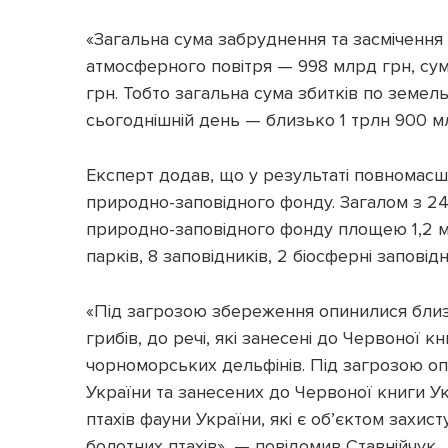
«Загальна сума забруднення та засмічення
атмосферного повітря — 998 млрд грн, су
грн. Тобто загальна сума збитків по земе
сьогоднішній день — близько 1 трлн 900 мл
Експерт додав, що у результаті повномасш
природно-заповідного фонду. Загалом з 24
природно-заповідного фонду площею 1,2 мл
парків, 8 заповідників, 2 біосферні заповід
«Під загрозою збереження опинилися близь
грибів, до речі, які занесені до Червоної 
чорноморських дельфінів. Під загрозою опи
України та занесених до Червоної книги У
птахів фауни України, які є об’єктом захи
болотних птахів», — повідомив Ставнійчук.