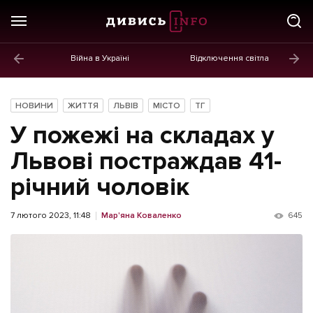
Війна в Україні
Відключення світла
ГОЛОВНЕ
Новини
НОВИНИ
ЖИТТЯ
ЛЬВІВ
МІСТО
ТГ
Політика
У пожежі на складах у
Економіка
Львові постраждав 41-
річний чоловік
Бізнес
Життя
7 лютого 2023, 11:48
Мар'яна Коваленко
645
Культура
Афіша