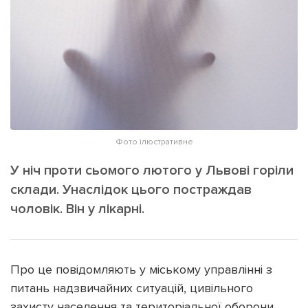
ІНШЕ
Інтерв'ю
Прес-релізи
Картки
Фото/Відео
Репортаж
Made in Lviv
Розслідування
Погляди
Ініціативи
Фото ілюстративне
Лонгріди
У ніч проти сьомого лютого у Львові горіли
склади. Унаслідок цього постраждав
чоловік. Він у лікарні.
Зв'язатися з нами
[email protected]
Реклама на сайті
Політика конфіденційності
Про це повідомляють у міському управлінні з
питань надзвичайних ситуацій, цивільного
Наші соц мережі
захисту населення та територіальної оборони