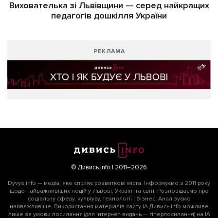
Вихователька зі Львівщини — серед найкращих
педагогів дошкілля України
РЕКЛАМА
© Дивись.info | 2011–2026
Dyvys.info — медіа, яке сприяє розвиткові міста. Інформуємо з 2011 року
щодо найважливіших подій у Львові, Україні та світі. Розповідаємо про
соціальну сферу, культуру, технології і бізнес. Аналізуємо
найважливіше. Використання матеріалів сайту ІА Дивись.info можливе
лише за умови посилання (для інтернет-видань — гіперпосилання) на ІА