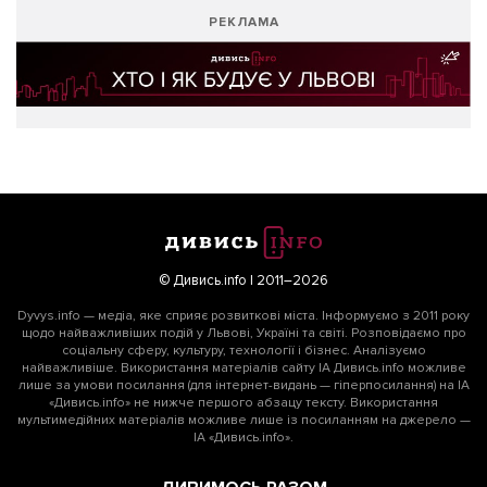
РЕКЛАМА
© Дивись.info | 2011–2026
Dyvys.info — медіа, яке сприяє розвиткові міста. Інформуємо з 2011 року
щодо найважливіших подій у Львові, Україні та світі. Розповідаємо про
соціальну сферу, культуру, технології і бізнес. Аналізуємо
найважливіше. Використання матеріалів сайту ІА Дивись.info можливе
лише за умови посилання (для інтернет-видань — гіперпосилання) на ІА
«Дивись.info» не нижче першого абзацу тексту. Використання
мультимедійних матеріалів можливе лише із посиланням на джерело —
ІА «Дивись.info».