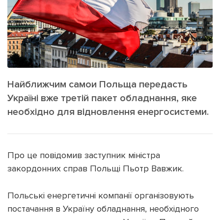
ІНШЕ
Інтерв'ю
Прес-релізи
Картки
Фото/Відео
Репортаж
Made in Lviv
Розслідування
Найближчим самои Польща передасть
Погляди
Україні вже третій пакет обладнання, яке
Ініціативи
необхідно для відновлення енергосистеми.
Лонгріди
Про це повідомив заступник міністра
Зв'язатися з нами
[email protected]
закордонних справ Польщі Пьотр Вавжик.
Реклама на сайті
Політика конфіденційності
Польські енергетичні компанії організовують
постачання в Україну обладнання, необхідного
Наші соц мережі