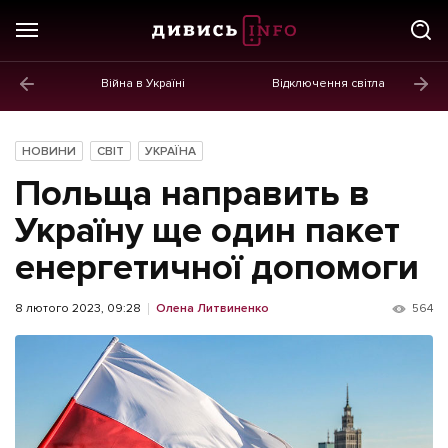
Війна в Україні
Відключення світла
ГОЛОВНЕ
Новини
НОВИНИ
СВІТ
УКРАЇНА
Політика
Польща направить в
Економіка
Україну ще один пакет
енергетичної допомоги
Бізнес
Життя
8 лютого 2023, 09:28
Олена Литвиненко
564
Культура
Афіша