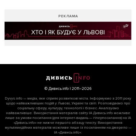
РЕКЛАМА
© Дивись.info | 2011–2026
Dyvys.info — медіа, яке сприяє розвиткові міста. Інформуємо з 2011 року
щодо найважливіших подій у Львові, Україні та світі. Розповідаємо про
соціальну сферу, культуру, технології і бізнес. Аналізуємо
найважливіше. Використання матеріалів сайту ІА Дивись.info можливе
лише за умови посилання (для інтернет-видань — гіперпосилання) на ІА
«Дивись.info» не нижче першого абзацу тексту. Використання
мультимедійних матеріалів можливе лише із посиланням на джерело —
ІА «Дивись.info».