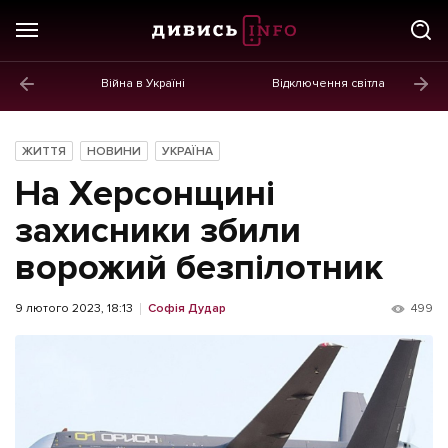
Війна в Україні
Відключення світла
ГОЛОВНЕ
Новини
ЖИТТЯ
НОВИНИ
УКРАЇНА
Політика
На Херсонщині
Економіка
захисники збили
ворожий безпілотник
Бізнес
Життя
9 лютого 2023, 18:13
Софія Дудар
499
Культура
Афіша