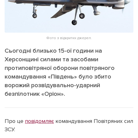
ІНШЕ
Інтерв'ю
Прес-релізи
Картки
Фото/Відео
Репортаж
Made in Lviv
Фото з відкритих джерел.
Розслідування
Сьогодні близько 15-ої години на
Погляди
Херсонщині силами та засобами
Ініціативи
протиповітряної оборони повітряного
Лонгріди
командування «Південь» було збито
ворожий розвідувально-ударний
безпілотник «Оріон».
Зв'язатися з нами
[email protected]
Реклама на сайті
Політика конфіденційності
Про це
повідомляє
командування Повітряних сил
ЗСУ.
Наші соц мережі