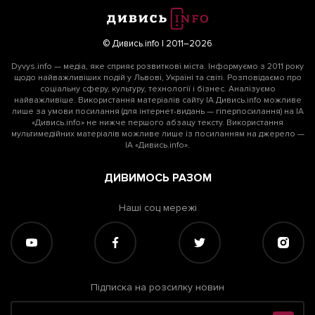
© Дивись.info | 2011–2026
Dyvys.info — медіа, яке сприяє розвиткові міста. Інформуємо з 2011 року
щодо найважливіших подій у Львові, Україні та світі. Розповідаємо про
соціальну сферу, культуру, технології і бізнес. Аналізуємо
найважливіше. Використання матеріалів сайту ІА Дивись.info можливе
лише за умови посилання (для інтернет-видань — гіперпосилання) на ІА
«Дивись.info» не нижче першого абзацу тексту. Використання
мультимедійних матеріалів можливе лише із посиланням на джерело —
ІА «Дивись.info».
ДИВИМОСЬ РАЗОМ
Наші соц мережі
Підписка на розсилку новин