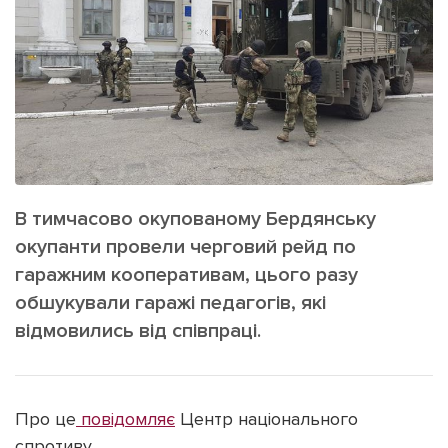
ІНШЕ
Інтерв'ю
Прес-релізи
Картки
Фото/Відео
Репортаж
Made in Lviv
Розслідування
Погляди
Ініціативи
В тимчасово окупованому Бердянську
Лонгріди
окупанти провели черговий рейд по
гаражним кооперативам, цього разу
обшукували гаражі педагогів, які
Зв'язатися з нами
відмовились від співпраці.
[email protected]
Реклама на сайті
Політика конфіденційності
Про це
повідомляє
Центр національного
спротиву.
Наші соц мережі