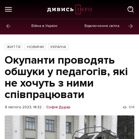
Війна в Україні
Відключення світла
ГОЛОВНЕ
Новини
ЖИТТЯ
НОВИНИ
УКРАЇНА
Політика
Окупанти проводять
Економіка
обшуки у педагогів, які
не хочуть з ними
Бізнес
співпрацювати
Життя
Культура
9 лютого 2023, 14:32
Софія Дудар
614
Афіша