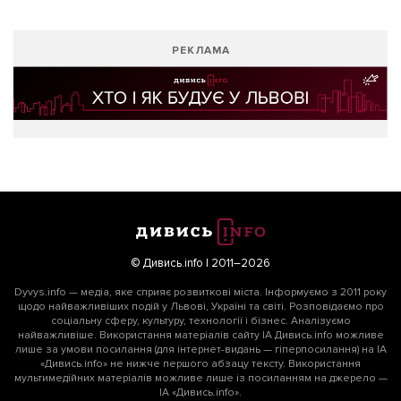
РЕКЛАМА
© Дивись.info | 2011–2026
Dyvys.info — медіа, яке сприяє розвиткові міста. Інформуємо з 2011 року
щодо найважливіших подій у Львові, Україні та світі. Розповідаємо про
соціальну сферу, культуру, технології і бізнес. Аналізуємо
найважливіше. Використання матеріалів сайту ІА Дивись.info можливе
лише за умови посилання (для інтернет-видань — гіперпосилання) на ІА
«Дивись.info» не нижче першого абзацу тексту. Використання
мультимедійних матеріалів можливе лише із посиланням на джерело —
ІА «Дивись.info».