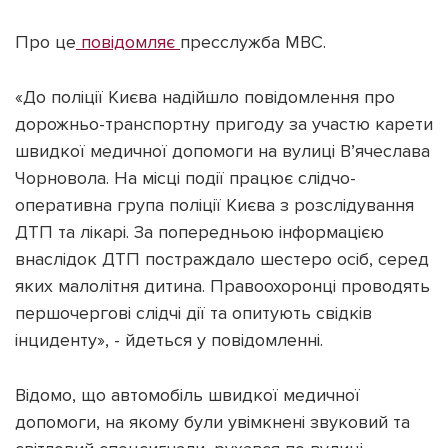
Про це
повідомляє
пресслужба МВС.
«До поліції Києва надійшло повідомлення про
Підтримати dyvys.info
дорожньо-транспортну пригоду за участю карети
швидкої медичної допомоги на вулиці В’ячеслава
Чорновола. На місці події працює слідчо-
оперативна група поліції Києва з розслідування
ДТП та лікарі. За попередньою інформацією
внаслідок ДТП постраждало шестеро осіб, серед
яких малолітня дитина. Правоохоронці проводять
першочергові слідчі дії та опитують свідків
інциденту», - йдеться у повідомленні.
Відомо, що автомобіль швидкої медичної
допомоги, на якому були увімкнені звуковий та