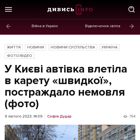
Війна в Україні
Відключення світла
ГОЛОВНЕ
Новини
ЖИТТЯ
НОВИНИ
НОВИНИ СУСПІЛЬСТВА
УКРАЇНА
Політика
ФОТО/ВІДЕО
У Києві автівка влетіла
Економіка
в карету «швидкої»,
Бізнес
постраждало немовля
Життя
(фото)
Культура
9 лютого 2023, 14:09
Софія Дудар
754
Афіша