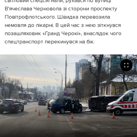
світловий спецсигнали, рухався по вулиці
В’ячеслава Черновола зі сторони проспекту
Повітрофлотського. Швидка перевозила
немовля до лікарні. В цей час з нею зіткнувся
позашляховик «Гранд Черокі», внаслідок чого
спецтранспорт перекинувся на бік.