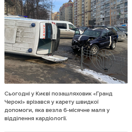
ІНШЕ
Інтерв'ю
Прес-релізи
Картки
Фото/Відео
Репортаж
Made in Lviv
Розслідування
Погляди
Ініціативи
Лонгріди
Сьогодні у Києві позашляховик «Гранд
Зв'язатися з нами
[email protected]
Реклама на сайті
Черокі» врізався у карету швидкої
допомоги, яка везла 6-місячне маля у
Політика конфіденційності
відділення кардіології.
Наші соц мережі