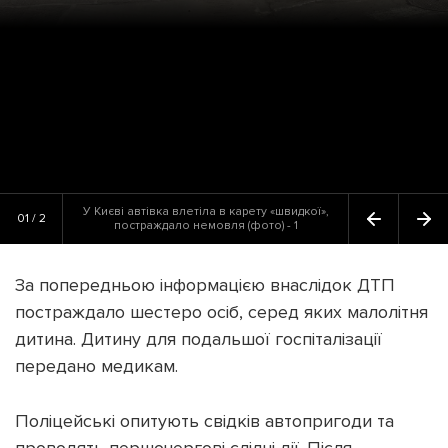
У Києві автівка влетіла в карету «швидкої»,
01 / 2
постраждало немовля (фото) - 1
За попередньою інформацією внаслідок ДТП
постраждало шестеро осіб, серед яких малолітня
дитина. Дитину для подальшої госпіталізації
передано медикам.
Поліцейські опитують свідків автопригоди та
проводять першочергові слідчі дії. Після