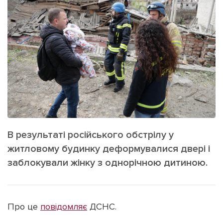
ІНШЕ
Інтерв'ю
Прес-релізи
Картки
Фото/Відео
Репортаж
Made in Lviv
Розслідування
Погляди
Ініціативи
Лонгріди
В результаті російського обстрілу у
житловому будинку деформувалися двері і
Зв'язатися з нами
заблокували жінку з однорічною дитиною.
[email protected]
Реклама на сайті
Політика конфіденційності
Про це
повідомляє
ДСНС.
Наші соц мережі