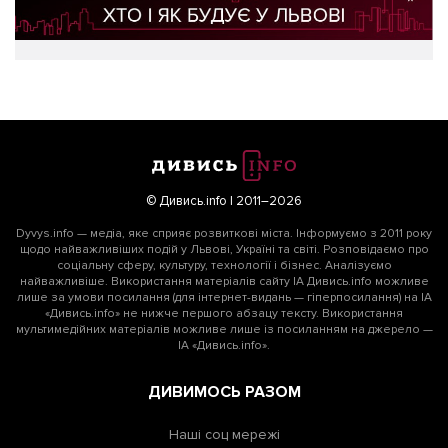
© Дивись.info | 2011–2026
Dyvys.info — медіа, яке сприяє розвиткові міста. Інформуємо з 2011 року
щодо найважливіших подій у Львові, Україні та світі. Розповідаємо про
соціальну сферу, культуру, технології і бізнес. Аналізуємо
найважливіше. Використання матеріалів сайту ІА Дивись.info можливе
лише за умови посилання (для інтернет-видань — гіперпосилання) на ІА
«Дивись.info» не нижче першого абзацу тексту. Використання
мультимедійних матеріалів можливе лише із посиланням на джерело —
ІА «Дивись.info».
ДИВИМОСЬ РАЗОМ
Наші соц мережі