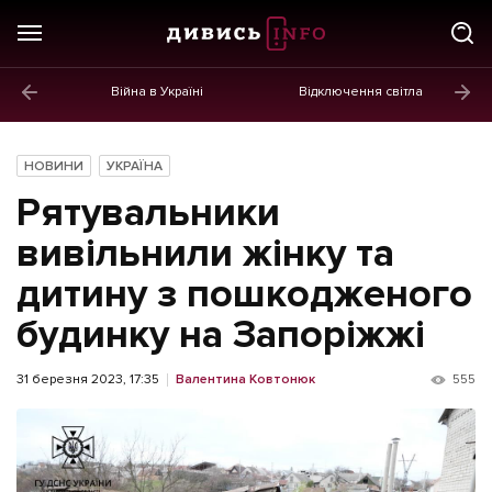
Війна в Україні
Відключення світла
ГОЛОВНЕ
Новини
НОВИНИ
УКРАЇНА
Політика
Рятувальники
Економіка
вивільнили жінку та
дитину з пошкодженого
Бізнес
будинку на Запоріжжі
Життя
Культура
31 березня 2023, 17:35
Валентина Ковтонюк
555
Афіша