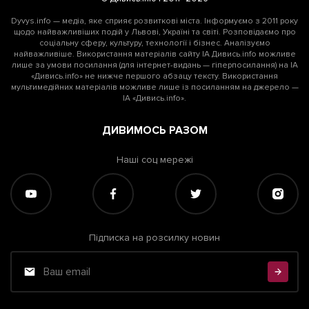
Dyvys.info — медіа, яке сприяє розвиткові міста. Інформуємо з 2011 року
щодо найважливіших подій у Львові, Україні та світі. Розповідаємо про
соціальну сферу, культуру, технології і бізнес. Аналізуємо
найважливіше. Використання матеріалів сайту ІА Дивись.info можливе
лише за умови посилання (для інтернет-видань — гіперпосилання) на ІА
«Дивись.info» не нижче першого абзацу тексту. Використання
мультимедійних матеріалів можливе лише із посиланням на джерело —
ІА «Дивись.info».
ДИВИМОСЬ РАЗОМ
Наші соц мережі
Підписка на розсилку новин