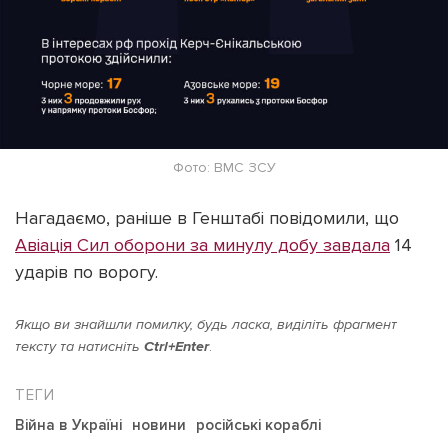
Фото: ВМС ЗСУ
Нагадаємо, раніше в Генштабі повідомили, що
Авіація Сил оборони за минулу добу завдала
14
ударів по ворогу.
Якщо ви знайшли помилку, будь ласка, виділіть фрагмент
тексту та натисніть
Ctrl+Enter
.
Війна в Україні
новини
російські кораблі