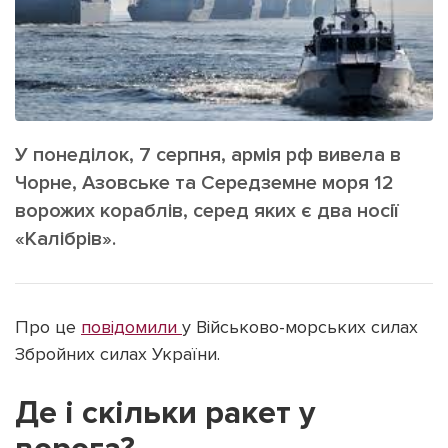
ІНШЕ
Інтерв'ю
Прес-релізи
Картки
Фото/Відео
Репортаж
Made in Lviv
Розслідування
У понеділок, 7 серпня, армія рф вивела в
Погляди
Чорне, Азовське та Середземне моря 12
Ініціативи
ворожих кораблів, серед яких є два носії
«Калібрів».
Лонгріди
Зв'язатися з нами
Про це
повідомили
у Військово-морських силах
[email protected]
Реклама на сайті
Збройних силах України.
Політика конфіденційності
Де і скільки ракет у
Наші соц мережі