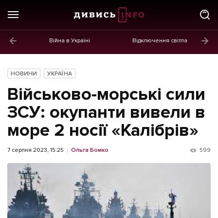
Війна в Україні
Відключення світла
ГОЛОВНЕ
Новини
НОВИНИ
УКРАЇНА
Політика
Військово-морські сили
Економіка
ЗСУ: окупанти вивели в
море 2 носії «Калібрів»
Бізнес
Життя
7 серпня 2023, 15:25
Ольга Бомко
599
Культура
Афіша