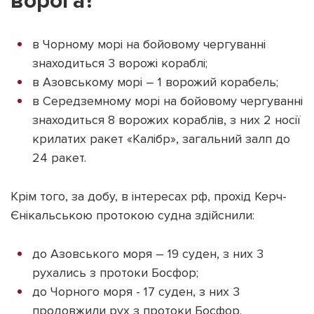
ворога?
в Чорному морі на бойовому чергуванні
знаходиться 3 ворожі кораблі;
в Азовському морі – 1 ворожий корабель;
Підтримати dyvys.info
в Середземному морі на бойовому чергуванні
знаходиться 8 ворожих кораблів, з них 2 носії
крилатих ракет «Калібр», загальний залп до
24 ракет.
Крім того, за добу, в інтересах рф, прохід Керч-
Єнікальською протокою судна здійснили:
до Азовського моря – 19 суден, з них 3
рухались з протоки Босфор;
до Чорного моря - 17 суден, з них 3
продовжили рух з протоки Босфор.