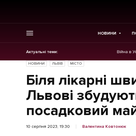
НОВИНИ
П
Актуальні теми:
Війна в У
ГОЛОВНЕ
НОВИНИ
ЛЬВІВ
МІСТО
Новини
Біля лікарні шв
Політика
Львові збудують
Економіка
посадковий ма
Бізнес
10 серпня 2023, 19:30
Валентина Ковтонюк