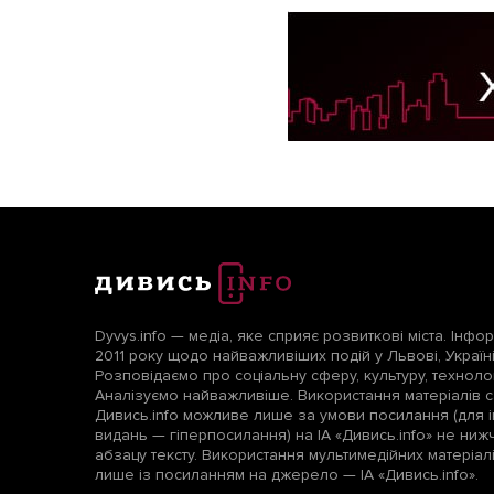
Dyvys.info — медіа, яке сприяє розвиткові міста. Інфо
2011 року щодо найважливіших подій у Львові, Україні т
Розповідаємо про соціальну сферу, культуру, технологі
Аналізуємо найважливіше. Використання матеріалів с
Дивись.info можливе лише за умови посилання (для і
видань — гіперпосилання) на ІА «Дивись.info» не ни
абзацу тексту. Використання мультимедійних матеріа
лише із посиланням на джерело — ІА «Дивись.info».