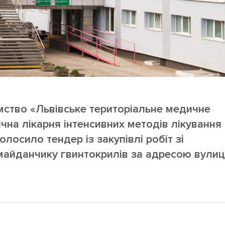
мство «Львівське територіальне медичне
чна лікарня інтенсивних методів лікування
лосило тендер із закупівлі робіт зі
майданчику гвинтокрилів за адресою вули