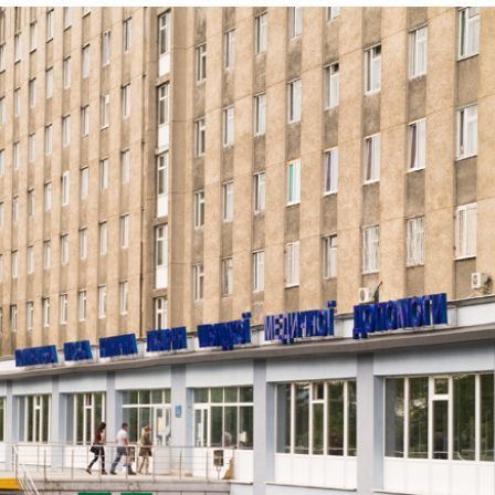
Лонгріди
[email protected]
Рекл
Політика конфіденційност