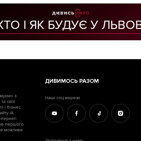
ДИВИМОСЬ РАЗОМ
рмуємо з
Наші соц мережі
а світі.
ї і бізнес.
айту ІА
нтернет-
жче першого
лів можливе
Зв'язатися з нами