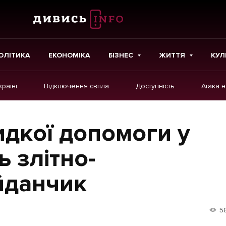
ОЛІТИКА
ЕКОНОМІКА
БІЗНЕС
ЖИТТЯ
КУЛ
країні
Відключення світла
Доступність
Атака 
ІНШЕ
Інтерв'ю
идкої допомоги у
Картки
 злітно-
Репортаж
йданчик
Розслідування
Погляди
5
Ініціативи