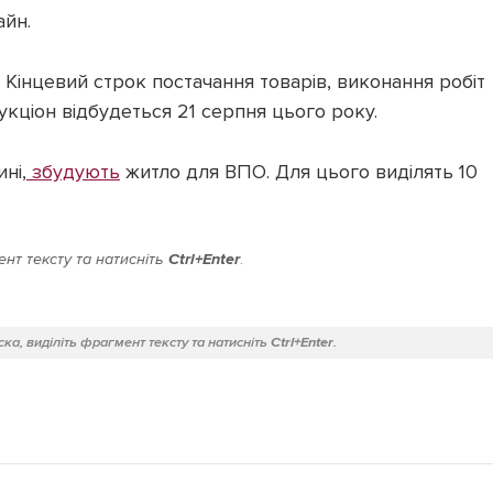
айн.
н. Кінцевий строк постачання товарів, виконання робіт
укціон відбудеться 21 серпня цього року.
ні,
збудують
житло для ВПО. Для цього виділять 10
нт тексту та натисніть
Ctrl+Enter
.
ка, виділіть фрагмент тексту та натисніть
Ctrl+Enter
.