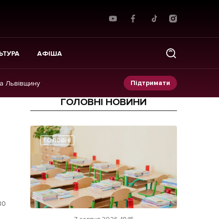
ЬТУРА
АФІША
Підтримати
на Львівщину
ГОЛОВНІ НОВИНИ
Прес-релізи
Фото/Відео
ГОЛОВНІ
Made in Lviv
80