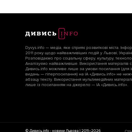
Dyvys.info — медіа, яке сприяє розвиткові міста. Інфо
2011 року щодо найважливіших подій у Львові, Україні т
Розповідаємо про соціальну сферу, культуру, технологі
Аналізуємо найважливіше. Використання матеріалів с
Дивись.info можливе лише за умови посилання (для і
видань — гіперпосилання) на ІА «Дивись.info» не ни
абзацу тексту. Використання мультимедійних матеріа
лише із посиланням на джерело — ІА «Дивись.info».
© Дивись.info -
новини Львова
| 2011–2026
Стр