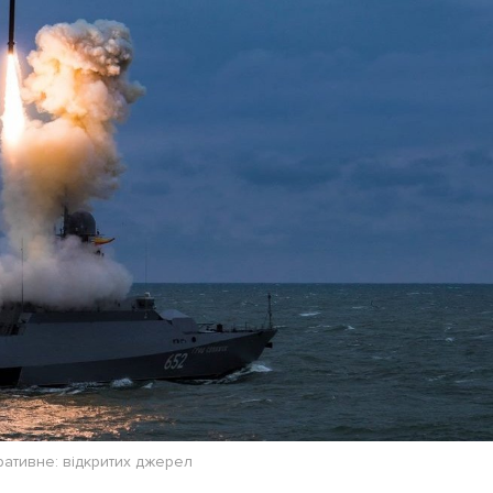
Лонгріди
[email protected]
Рекл
Політика конфіденційност
ративне: відкритих джерел