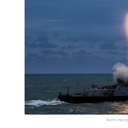
Життя
Культура
Афіша
Фото ілюст