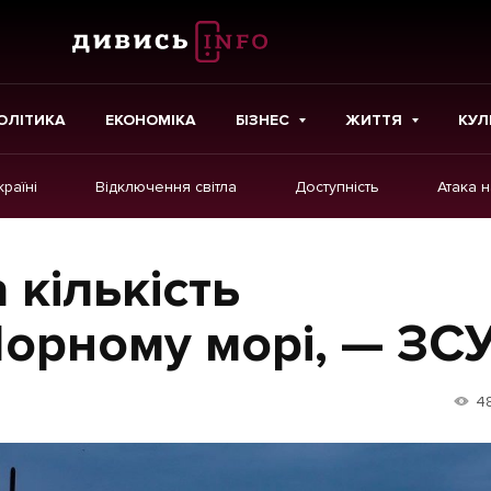
ОЛІТИКА
ЕКОНОМІКА
БІЗНЕС
ЖИТТЯ
КУЛ
країні
Відключення світла
Доступність
Атака 
ІНШЕ
Інтерв'ю
 кількість
Картки
Чорному морі, — ЗС
Репортаж
Розслідування
4
Погляди
Ініціативи