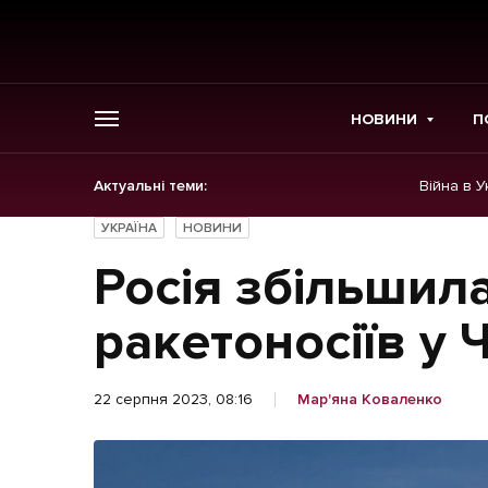
НОВИНИ
П
Актуальні теми:
Війна в У
ГОЛОВНЕ
УКРАЇНА
НОВИНИ
Новини
Росія збільшила
Політика
ракетоносіїв у 
Економіка
22 серпня 2023, 08:16
Мар'яна Коваленко
Бізнес