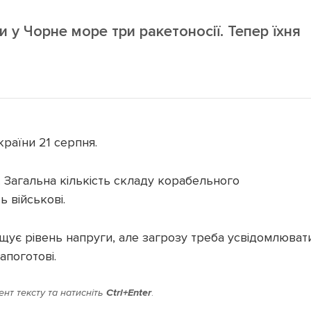
и у Чорне море три ракетоносії. Тепер їхня
раїни 21 серпня.
. Загальна кількість складу корабельного
 військові.
ує рівень напруги, але загрозу треба усвідомлювати
апоготові.
нт тексту та натисніть
Ctrl+Enter
.