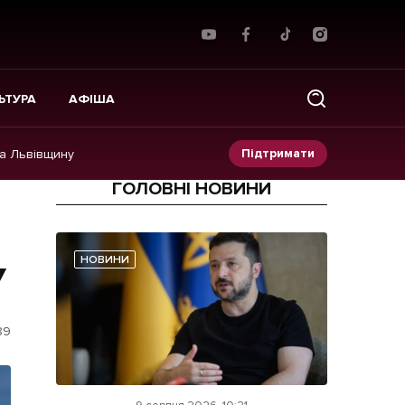
ЬТУРА
АФІША
Підтримати
на Львівщину
ГОЛОВНІ НОВИНИ
Прес-релізи
Фото/Відео
НОВИНИ
У
Made in Lviv
89