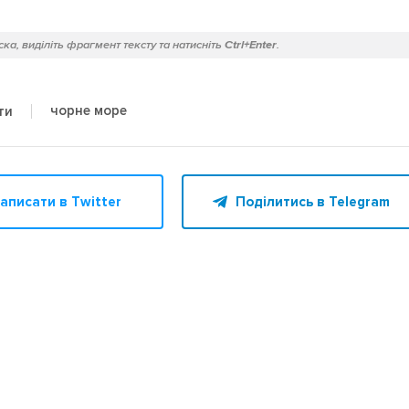
ка, виділіть фрагмент тексту та натисніть
Ctrl+Enter
.
чорне море
ти
аписати в Twitter
Поділитись в Telegram