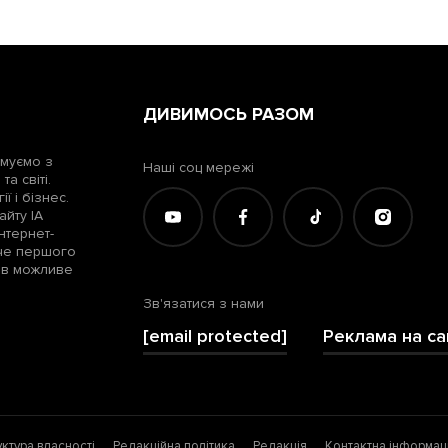
ДИВИМОСЬ РАЗОМ
рмуємо з
Наші соц мережі
а світі.
ї і бізнес.
айту ІА
нтернет-
жче першого
лів можливе
Зв'язатися з нами
[email protected]
Реклама на са
уктура власності
Редакційна політика
Редакція
Контактна інформац