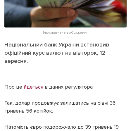
ІНШЕ
Інтерв'ю
Прес-релізи
Картки
Фото/Відео
Репортаж
Made in Lviv
Ілюстративне зображення
Розслідування
Національний банк України встановив
Погляди
офіційний курс валют на вівторок, 12
вересня.
Ініціативи
Лонгріди
Про це
йдеться
в даних регулятора.
Зв'язатися з нами
[email protected]
Реклама на сайті
Так, долар продовжує залишатись на рівні 36
гривень 56 копійок.
Політика конфіденційності
Натомість євро подорожчало до 39 гривень 19
Наші соц мережі