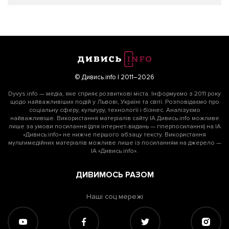
© Дивись.info | 2011–2026
Dyvys.info — медіа, яке сприяє розвиткові міста. Інформуємо з 2011 року
щодо найважливіших подій у Львові, Україні та світі. Розповідаємо про
соціальну сферу, культуру, технології і бізнес. Аналізуємо
найважливіше. Використання матеріалів сайту ІА Дивись.info можливе
лише за умови посилання (для інтернет-видань — гіперпосилання) на ІА
«Дивись.info» не нижче першого абзацу тексту. Використання
мультимедійних матеріалів можливе лише із посиланням на джерело —
ІА «Дивись.info».
ДИВИМОСЬ РАЗОМ
Наші соц мережі