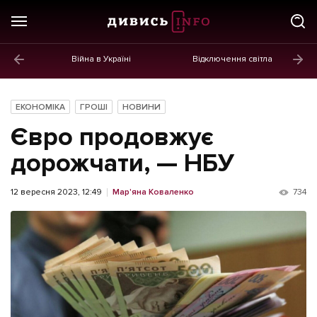
Війна в Україні
Відключення світла
ГОЛОВНЕ
Новини
ЕКОНОМІКА
ГРОШІ
НОВИНИ
Політика
Євро продовжує
Економіка
дорожчати, — НБУ
Бізнес
12 вересня 2023, 12:49
Мар'яна Коваленко
734
Життя
Культура
Афіша