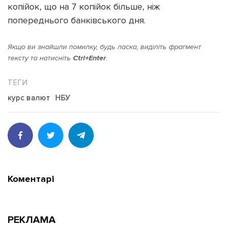
копійок, що на 7 копійок більше, ніж
попереднього банківського дня.
Якщо ви знайшли помилку, будь ласка, виділіть фрагмент
тексту та натисніть
Ctrl+Enter
.
Підтримати dyvys.info
курс валют
НБУ
Коментарі
РЕКЛАМА