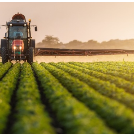
Лонгріди
[email protected]
Рекл
Політика конфіденційност