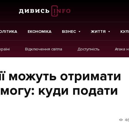
ОЛІТИКА
ЕКОНОМІКА
БІЗНЕС
ЖИТТЯ
КУЛ
країні
Відключення світла
Доступність
Атака 
ІНШЕ
Інтерв'ю
ії можуть отримати
Картки
могу: куди подати
Репортаж
Розслідування
Погляди
4
Ініціативи