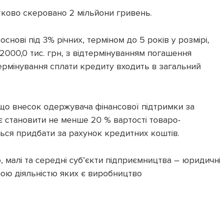
ково скеровано 2 мільйони гривень.
снові під 3% річних, терміном до 5 років у розмірі,
2000,0 тис. грн, з відтермінуванням погашення
термінування сплати кредиту входить в загальний
 що внесок одержувача фінансової підтримки за
є становити не менше 20 % вартості товаро-
ється придбати за рахунок кредитних коштів.
 малі та середні суб’єкти підприємництва – юридичн
ною діяльністю яких є виробництво