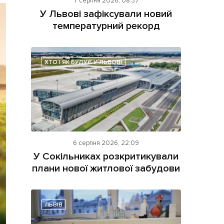
7 серпня 2026, 08:37
У Львові зафіксували новий
температурний рекорд
ХТО І ЯК БУДУЄ У ЛЬВОВІ
ама на сайті
і
6 серпня 2026, 22:09
У Сокільниках розкритикували
плани нової житлової забудови
ЛЬВІВ