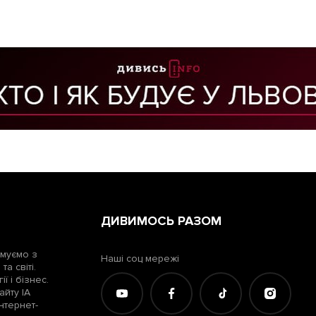
ДИВИМОСЬ РАЗОМ
рмуємо з
Наші соц мережі
а світі.
ї і бізнес.
айту ІА
нтернет-