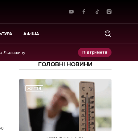
ЬТУРА
АФІША
Підтримати
на Львівщину
ГОЛОВНІ НОВИНИ
Прес-релізи
Фото/Відео
ЖИТТЯ
Made in Lviv
60