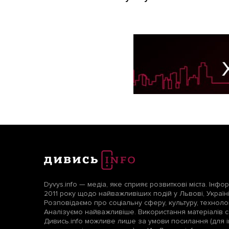
Dyvys.info — медіа, яке сприяє розвиткові міста. Інфо
2011 року щодо найважливіших подій у Львові, Україні т
Розповідаємо про соціальну сферу, культуру, технологі
Аналізуємо найважливіше. Використання матеріалів с
Дивись.info можливе лише за умови посилання (для і