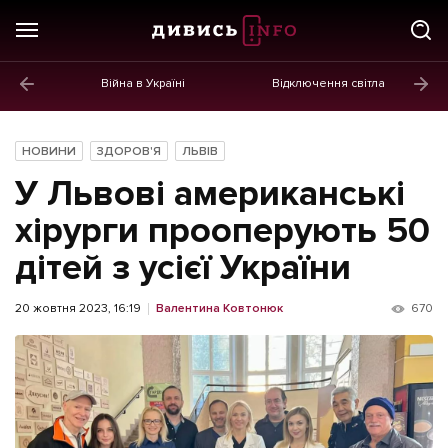
Війна в Україні
Відключення світла
ГОЛОВНЕ
Новини
НОВИНИ
ЗДОРОВ'Я
ЛЬВІВ
Політика
У Львові американські
Економіка
хірурги прооперують 50
дітей з усієї України
Бізнес
Життя
20 жовтня 2023, 16:19
Валентина Ковтонюк
670
Культура
Афіша