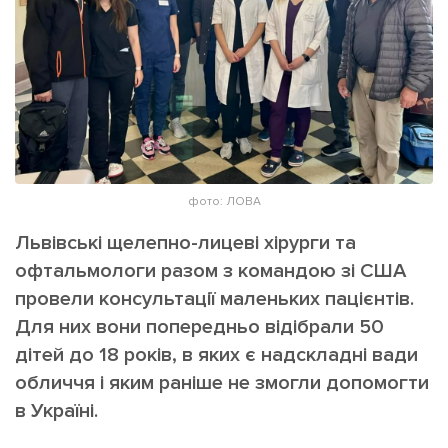
ІНШЕ
Інтерв'ю
Прес-релізи
Картки
Фото/Відео
Репортаж
Made in Lviv
Розслідування
Погляди
фото: ЛОВА
Ініціативи
Лонгріди
Львівські щелепно-лицеві хірурги та
офтальмологи разом з командою зі США
провели консультації маленьких пацієнтів.
Зв'язатися з нами
Для них вони попередньо відібрали 50
[email protected]
Реклама на сайті
дітей до 18 років, в яких є надскладні вади
обличчя і яким раніше не змогли допомогти
Політика конфіденційності
в Україні.
Наші соц мережі