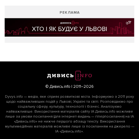
РЕКЛАМА
© Дивись.info | 2011–2026
Dyvys.info — медіа, яке сприяє розвиткові міста. Інформуємо з 2011 року
щодо найважливіших подій у Львові, Україні та світі. Розповідаємо про
соціальну сферу, культуру, технології і бізнес. Аналізуємо
найважливіше. Використання матеріалів сайту ІА Дивись.info можливе
лише за умови посилання (для інтернет-видань — гіперпосилання) на ІА
«Дивись.info» не нижче першого абзацу тексту. Використання
мультимедійних матеріалів можливе лише із посиланням на джерело —
ІА «Дивись.info».