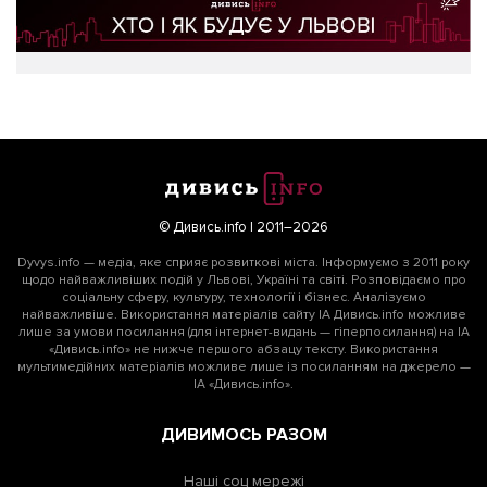
© Дивись.info | 2011–2026
Dyvys.info — медіа, яке сприяє розвиткові міста. Інформуємо з 2011 року
щодо найважливіших подій у Львові, Україні та світі. Розповідаємо про
соціальну сферу, культуру, технології і бізнес. Аналізуємо
найважливіше. Використання матеріалів сайту ІА Дивись.info можливе
лише за умови посилання (для інтернет-видань — гіперпосилання) на ІА
«Дивись.info» не нижче першого абзацу тексту. Використання
мультимедійних матеріалів можливе лише із посиланням на джерело —
ІА «Дивись.info».
ДИВИМОСЬ РАЗОМ
Наші соц мережі