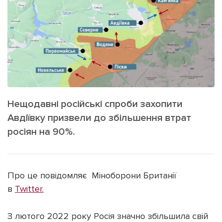
ІНШЕ
Інтерв'ю
Прес-релізи
Картки
Фото/Відео
Репортаж
Made in Lviv
Розслідування
Погляди
Ініціативи
Нещодавні російські спроби захопити
Авдіївку призвели до збільшення втрат
Лонгріди
росіян на 90%.
Зв'язатися з нами
[email protected]
Реклама на сайті
Про це повідомляє Міноборони Британії
в
Twitter.
Політика конфіденційності
З лютого 2022 року Росія значно збільшила свій
Наші соц мережі