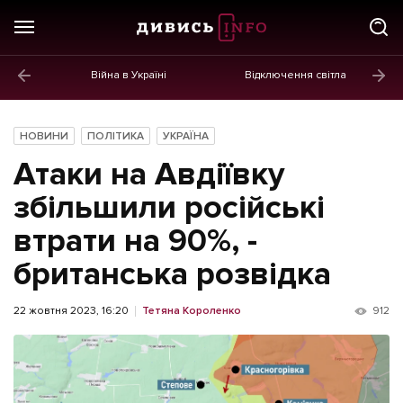
Війна в Україні
Відключення світла
ГОЛОВНЕ
Новини
НОВИНИ
ПОЛІТИКА
УКРАЇНА
Політика
Атаки на Авдіївку
Економіка
збільшили російські
втрати на 90%, -
Бізнес
британська розвідка
Життя
Культура
22 жовтня 2023, 16:20
Тетяна Короленко
912
Афіша