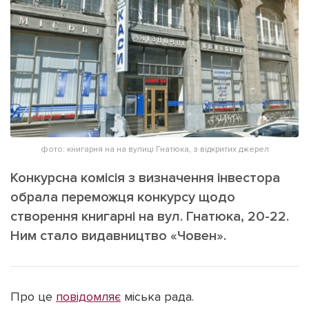
ІНШЕ
Інтерв'ю
Прес-релізи
Картки
Фото/Відео
Репортаж
Made in Lviv
Розслідування
Погляди
Ініціативи
фото: книгарня на на вулиці Гнатюка, з відкритих джерел
Лонгріди
Конкурсна комісія з визначення інвестора
обрала переможця конкурсу щодо
створення книгарні на вул. Гнатюка, 20-22.
Зв'язатися з нами
Ним стало видавництво «Човен».
[email protected]
Реклама на сайті
Політика конфіденційності
Про це
повідомляє
міська рада.
Наші соц мережі