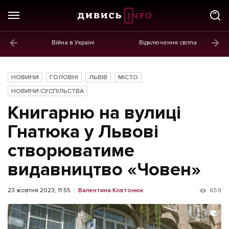
Війна в Україні
Відключення світла
ГОЛОВНЕ
Новини
НОВИНИ
ГОЛОВНІ
ЛЬВІВ
МІСТО
Політика
НОВИНИ СУСПІЛЬСТВА
Книгарню на вулиці
Економіка
Гнатюка у Львові
Бізнес
створюватиме
Життя
видавництво «Човен»
Культура
23 жовтня 2023, 11:55
Валентина Ковтонюк
659
Афіша