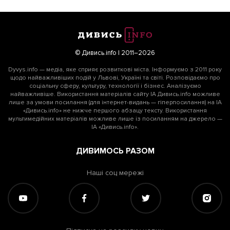
© Дивись.info | 2011–2026
Dyvys.info — медіа, яке сприяє розвиткові міста. Інформуємо з 2011 року
щодо найважливіших подій у Львові, Україні та світі. Розповідаємо про
соціальну сферу, культуру, технології і бізнес. Аналізуємо
найважливіше. Використання матеріалів сайту ІА Дивись.info можливе
лише за умови посилання (для інтернет-видань — гіперпосилання) на ІА
«Дивись.info» не нижче першого абзацу тексту. Використання
мультимедійних матеріалів можливе лише із посиланням на джерело —
ІА «Дивись.info».
ДИВИМОСЬ РАЗОМ
Наші соц мережі