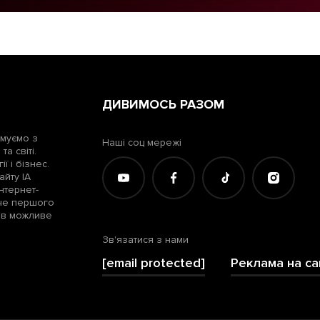
ДИВИМОСЬ РАЗОМ
рмуємо з
Наші соц мережі
а світі.
ї і бізнес.
айту ІА
нтернет-
жче першого
лів можливе
Зв'язатися з нами
[email protected]
Реклама на са