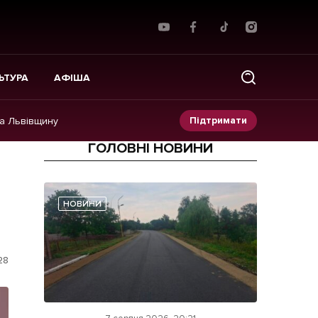
ЬТУРА
АФІША
Підтримати
на Львівщину
ГОЛОВНІ НОВИНИ
Прес-релізи
Фото/Відео
НОВИНИ
Made in Lviv
28