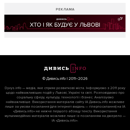
РЕКЛАМА
© Дивись.info | 2011–2026
Dyvys.info — медіа, яке сприяє розвиткові міста. Інформуємо з 2011 року
щодо найважливіших подій у Львові, Україні та світі. Розповідаємо про
соціальну сферу, культуру, технології і бізнес. Аналізуємо
найважливіше. Використання матеріалів сайту ІА Дивись.info можливе
лише за умови посилання (для інтернет-видань — гіперпосилання) на ІА
«Дивись.info» не нижче першого абзацу тексту. Використання
мультимедійних матеріалів можливе лише із посиланням на джерело —
ІА «Дивись.info».