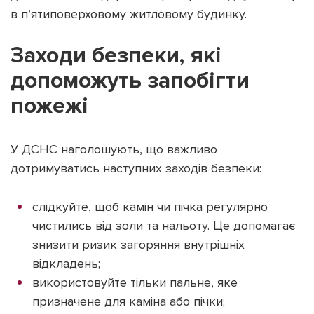
в п’ятиповерховому житловому будинку.
Заходи безпеки, які
допоможуть запобігти
Підтримати dyvys.info
пожежі
У ДСНС наголошують, що важливо
дотримуватись наступних заходів безпеки:
слідкуйте, щоб камін чи пічка регулярно
чистились від золи та нальоту. Це допомагає
знизити ризик загоряння внутрішніх
відкладень;
використовуйте тільки пальне, яке
призначене для каміна або пічки;