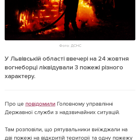
ІНШЕ
Інтерв'ю
Прес-релізи
Картки
Фото/Відео
Репортаж
Made in Lviv
Розслідування
Фото: ДСНС
Погляди
У Львівській області ввечері на 24 жовтня
Ініціативи
вогнеборці ліквідували 3 пожежі різного
Лонгріди
характеру.
Зв'язатися з нами
Про це
повідомили
Головному управлінні
[email protected]
Реклама на сайті
Державної служби з надзвичайних ситуацій.
Політика конфіденційності
Там розповіли, що рятувальники виїжджали на
дві пожежі на відкритій території та одну пожежу
Наші соц мережі