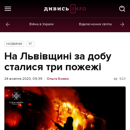
Війна в Україні
Відключення світла
ГОЛОВНЕ
Новини
НОВИНИ
ТГ
Політика
На Львівщині за добу
Економіка
сталися три пожежі
Бізнес
24 жовтня 2023, 09:39
Ольга Бомко
923
Життя
Культура
Афіша