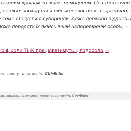
ноземним країнам та їхнім громадянам. Це стратегічне
 на яких знаходяться військові частини. Теоретично, ї
е саме стосується суборенди. Адже держава віддасть 
оже передати їх якійсь іншій неперевіреній особі»
, –
ночі, коли ТЦК працюватимуть цілодобово, –
нт тексту та натисніть
Ctrl+Enter
.
ка, виділіть фрагмент тексту та натисніть
Ctrl+Enter
.