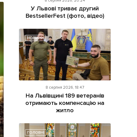
8 серпня 2026, 20:24
У Львові триває другий
BestsellerFest (фото, відео)
НОВИНИ
ама на сайті
і
8 серпня 2026, 18:47
На Львівщині 189 ветеранів
отримають компенсацію на
житло
ГОЛОВНІ