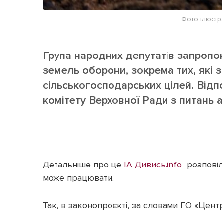
Фото ілюстр
Група народних депутатів запроп
земель оборони, зокрема тих, які 
сільськогосподарських цілей. Від
комітету Верховної Ради з питань а
Детальніше про це
ІА Дивись.info
розповіл
може працювати.
Так, в законопроєкті, за словами ГО «Центр