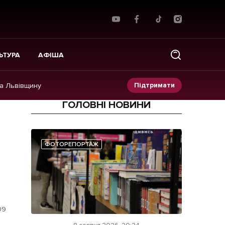
ЬТУРА
АФІША
Підтримати
на Львівщину
ГОЛОВНІ НОВИНИ
Прес-релізи
Фото/Відео
ФОТОРЕПОРТАЖ
Made in Lviv
09