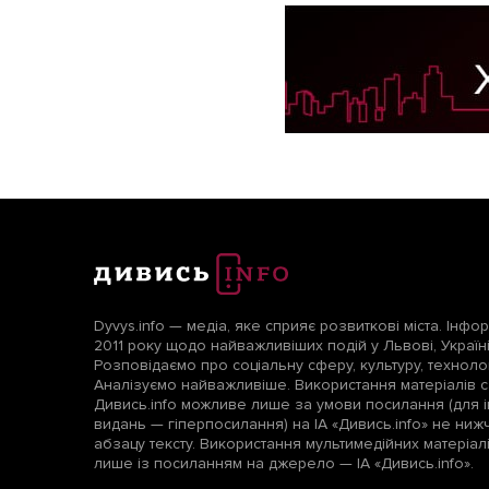
Dyvys.info — медіа, яке сприяє розвиткові міста. Інфо
2011 року щодо найважливіших подій у Львові, Україні т
Розповідаємо про соціальну сферу, культуру, технологі
Аналізуємо найважливіше. Використання матеріалів с
Дивись.info можливе лише за умови посилання (для і
видань — гіперпосилання) на ІА «Дивись.info» не ни
абзацу тексту. Використання мультимедійних матеріа
лише із посиланням на джерело — ІА «Дивись.info».