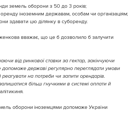
ди земель оборони з 50 до 3 років;
 оренду іноземним державам, особам чи організаціям;
ни здавати цю ділянку в суборенду.
рженкова вважає, що це б дозволило б залучити
аючи від ринкової ставки за гектар, закінчуючи
е допоможе державі регулярно переглядати умови
й реагувати на потреби чи запити орендарів.
алишатися більш гнучкими в системі оплати й
алітикиня.
земель оборони іноземцями допоможе України