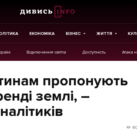
ОЛІТИКА
ЕКОНОМІКА
БІЗНЕС
ЖИТТЯ
КУЛ
країні
Відключення світла
Доступність
Атака 
ІНШЕ
Інтерв'ю
стинам пропонують
Картки
енді землі, –
Репортаж
налітиків
Розслідування
Погляди
6
Ініціативи