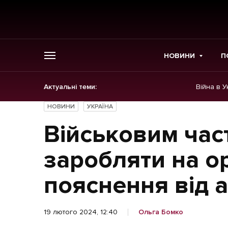
НОВИНИ
П
Актуальні теми:
Війна в У
ГОЛОВНЕ
НОВИНИ
УКРАЇНА
Новини
Військовим ча
Політика
заробляти на ор
Економіка
пояснення від а
Бізнес
19 лютого 2024, 12:40
Ольга Бомко