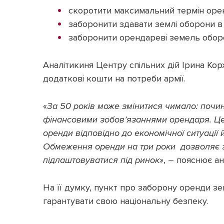
скоротити максимальний термін орен
заборонити здавати землі оборони в
заборонити орендареві земель оборо
Аналітикиня Центру спільних дій Ірина Ко
додаткові кошти на потреби армії.
«
За 50 років може змінитися чимало: почин
фінансовими зобовʼязаннями орендаря. Ц
оренди відповідно до економічної ситуації 
Обмеження оренди на три роки дозволяє з
підлаштовуватися під ринок»
, – пояснює ан
На її думку, пункт про заборону оренди 
гарантувати свою національну безпеку.