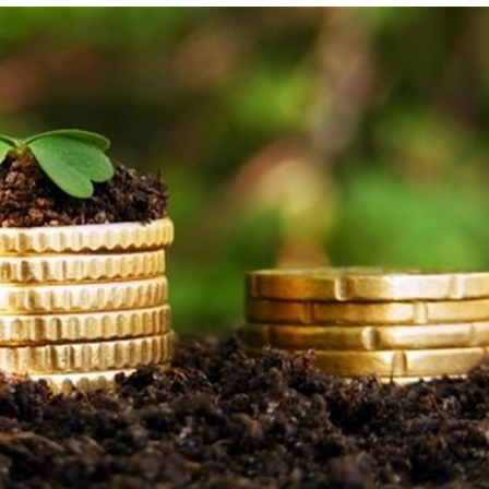
Лонгріди
[email protected]
Рекл
Політика конфіденційност