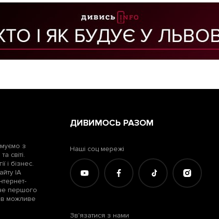
ДИВИМОСЬ РАЗОМ
рмуємо з
Наші соц мережі
а світі.
ї і бізнес.
айту ІА
нтернет-
жче першого
лів можливе
Зв'язатися з нами