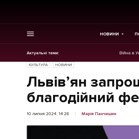
НОВИНИ
П
Актуальні теми:
Війна в У
ГОЛОВНЕ
КУЛЬТУРА
НОВИНИ
Новини
Львів’ян запро
Політика
благодійний фе
Економіка
10 липня 2024, 14:28
Марія Панчишин
Бізнес