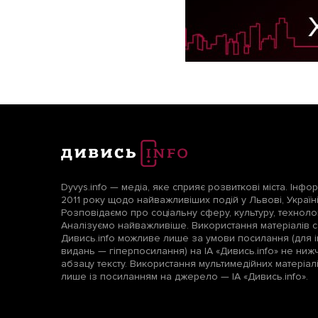
Dyvys.info — медіа, яке сприяє розвиткові міста. Інфо
2011 року щодо найважливіших подій у Львові, Україні т
Розповідаємо про соціальну сферу, культуру, технологі
Аналізуємо найважливіше. Використання матеріалів с
Дивись.info можливе лише за умови посилання (для і
видань — гіперпосилання) на ІА «Дивись.info» не ни
абзацу тексту. Використання мультимедійних матеріа
лише із посиланням на джерело — ІА «Дивись.info».