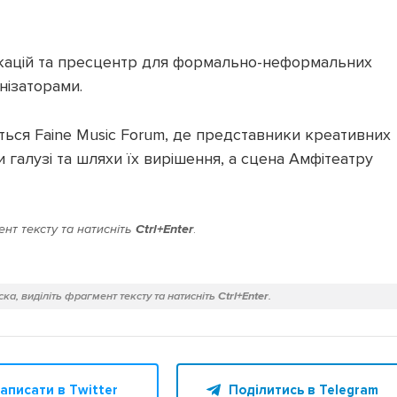
окацій та пресцентр для формально-неформальних
нізаторами.
ься Faine Music Forum, де представники креативних
 галузі та шляхи їх вирішення, а сцена Амфітеатру
нт тексту та натисніть
Ctrl+Enter
.
ка, виділіть фрагмент тексту та натисніть
Ctrl+Enter
.
аписати в Twitter
Поділитись в Telegram