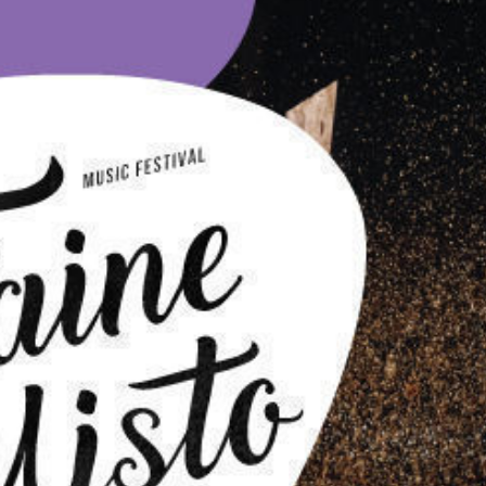
Лонгріди
[email protected]
Рекл
Політика конфіденційност