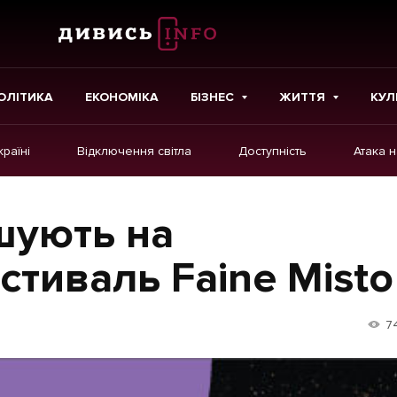
ОЛІТИКА
ЕКОНОМІКА
БІЗНЕС
ЖИТТЯ
КУЛ
країні
Відключення світла
Доступність
Атака 
ІНШЕ
Інтерв'ю
шують на
Картки
стиваль Faine Misto
Репортаж
Розслідування
7
Погляди
Ініціативи