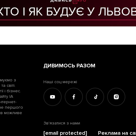
ДИВИМОСЬ РАЗОМ
рмуємо з
Наші соц мережі
а світі.
ї і бізнес.
айту ІА
нтернет-
жче першого
лів можливе
Зв'язатися з нами
[email protected]
Реклама на са