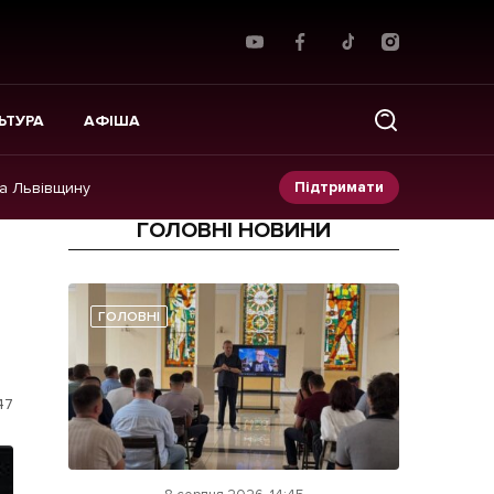
ЬТУРА
АФІША
Підтримати
на Львівщину
ГОЛОВНІ НОВИНИ
Прес-релізи
Фото/Відео
ГОЛОВНІ
Made in Lviv
47