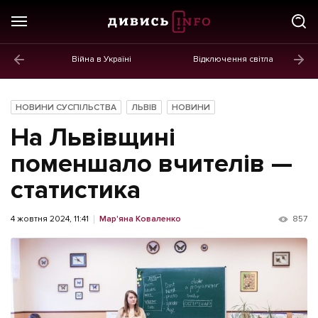
Війна в Україні
Відключення світла
ГОЛОВНЕ
Новини
НОВИНИ СУСПІЛЬСТВА
ЛЬВІВ
НОВИНИ
Політика
На Львівщині
Економіка
поменшало вчителів —
статистика
Бізнес
Життя
4 жовтня 2024, 11:41
Мар'яна Коваленко
857
Культура
Афіша