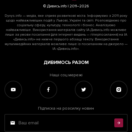
© Дивись.info | 2011–2026
Dyvys.info — медіа, яке сприяє розвиткові міста. Інформуємо з 2011 року
щодо найважливіших подій у Львові, Україні та світі. Розповідаємо про
соціальну сферу, культуру, технології і бізнес. Аналізуємо
найважливіше. Використання матеріалів сайту ІА Дивись.info можливе
лише за умови посилання (для інтернет-видань — гіперпосилання) на ІА
«Дивись.info» не нижче першого абзацу тексту. Використання
мультимедійних матеріалів можливе лише із посиланням на джерело —
ІА «Дивись.info».
ДИВИМОСЬ РАЗОМ
Наші соц мережі
Підписка на розсилку новин