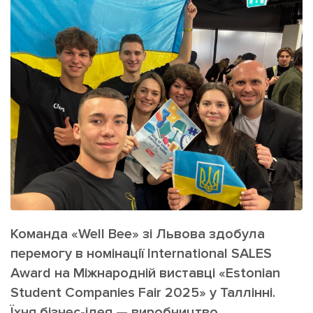
ІНШЕ
Інтерв'ю
Прес-релізи
Картки
Фото/Відео
Репортаж
Made in Lviv
Розслідування
Погляди
Ініціативи
Лонгріди
Зв'язатися з нами
Команда «Well Bee» зі Львова здобула
[email protected]
Реклама на сайті
перемогу в номінації International SALES
Політика конфіденційності
Award на Міжнародній виставці «Estonian
Student Companies Fair 2025» у Таллінні.
Наші соц мережі
Їхня бізнес-ідея — виробництво