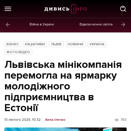
Війна в Україні
Відключення світла
ГОЛОВНЕ
Новини
БІЗНЕС
ІНІЦІАТИВИ
ЛЬВІВ
НОВИНИ
УКРАЇНА
Політика
ФОТО/ВІДЕО
Львівська мінікомпанія
Економіка
перемогла на ярмарку
Бізнес
молодіжного
Життя
підприємництва в
Культура
Естонії
Афіша
13 лютого 2025, 10:32
Анна Ілечко
783