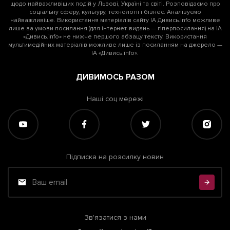
щодо найважливіших подій у Львові, Україні та світі. Розповідаємо про
соціальну сферу, культуру, технології і бізнес. Аналізуємо
найважливіше. Використання матеріалів сайту ІА Дивись.info можливе
лише за умови посилання (для інтернет-видань — гіперпосилання) на ІА
«Дивись.info» не нижче першого абзацу тексту. Використання
мультимедійних матеріалів можливе лише із посиланням на джерело —
ІА «Дивись.info».
ДИВИМОСЬ РАЗОМ
Наші соц мережі
Підписка на розсилку новин
Зв'язатися з нами