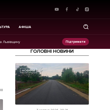
ЬТУРА
АФІША
Підтримати
на Львівщину
ГОЛОВНІ НОВИНИ
Прес-релізи
Фото/Відео
НОВИНИ
Made in Lviv
88