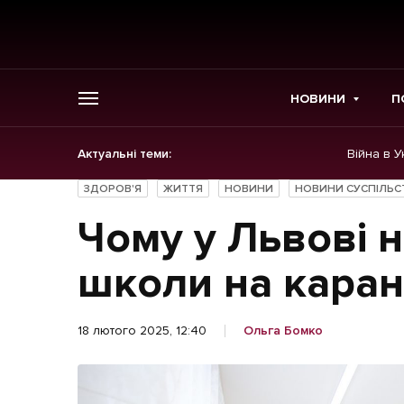
НОВИНИ
П
Актуальні теми:
Війна в У
ГОЛОВНЕ
ЗДОРОВ'Я
ЖИТТЯ
НОВИНИ
НОВИНИ СУСПІЛЬС
Новини
Чому у Львові 
Політика
школи на каран
Економіка
18 лютого 2025, 12:40
Ольга Бомко
Бізнес