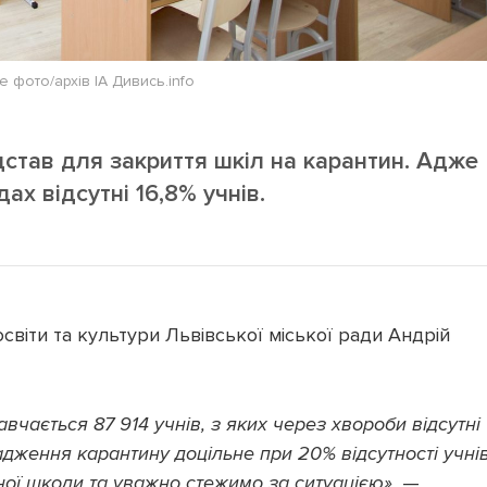
е фото/архів ІА Дивись.info
дстав для закриття шкіл на карантин. Адже
х відсутні 16,8% учнів.
світи та культури Львівської міської ради Андрій
авчається 87 914 учнів, з яких через хвороби відсутні
адження карантину доцільне при 20% відсутності учнів
ї школи та уважно стежимо за ситуацією»,
—