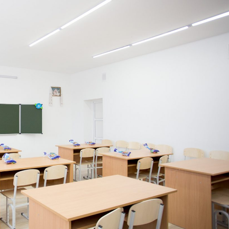
Лонгріди
[email protected]
Рекл
Політика конфіденційност