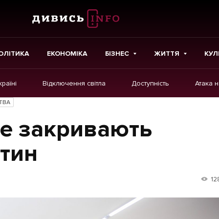
ОЛІТИКА
ЕКОНОМІКА
БІЗНЕС
ЖИТТЯ
КУЛ
країні
Відключення світла
Доступність
Атака 
ІНШЕ
ТВА
Інтерв'ю
не закривають
Картки
тин
Репортаж
Розслідування
12
Погляди
Ініціативи