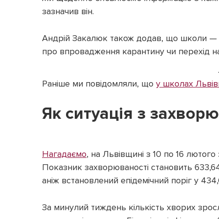
зазначив він.
Андрій Закалюк також додав, що школи — 
про впровадження карантину чи перехід на
Раніше ми повідомляли, що
у школах Льві
Як ситуація з захвор
Нагадаємо
, на Львівщині з 10 по 16 лютог
Показник захворюваності становить 633,64
аніж встановлений епідемічний поріг у 434,
За минулий тиждень кількість хворих зросл