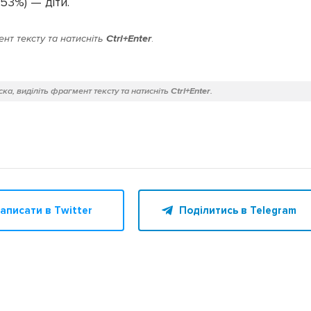
53%) — діти.
нт тексту та натисніть
Ctrl+Enter
.
ка, виділіть фрагмент тексту та натисніть
Ctrl+Enter
.
аписати в Twitter
Поділитись в Telegram