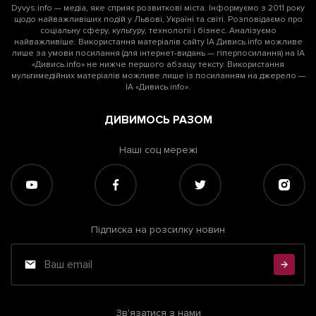
Dyvys.info — медіа, яке сприяє розвиткові міста. Інформуємо з 2011 року
щодо найважливіших подій у Львові, Україні та світі. Розповідаємо про
соціальну сферу, культуру, технології і бізнес. Аналізуємо
найважливіше. Використання матеріалів сайту ІА Дивись.info можливе
лише за умови посилання (для інтернет-видань — гіперпосилання) на ІА
«Дивись.info» не нижче першого абзацу тексту. Використання
мультимедійних матеріалів можливе лише із посиланням на джерело —
ІА «Дивись.info».
ДИВИМОСЬ РАЗОМ
Наші соц мережі
Підписка на розсилку новин
Зв'язатися з нами