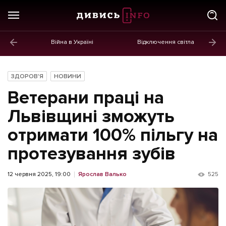
Війна в Україні
Відключення світла
ГОЛОВНЕ
Новини
ЗДОРОВ'Я
НОВИНИ
Політика
Ветерани праці на
Економіка
Львівщині зможуть
отримати 100% пільгу на
Бізнес
протезування зубів
Життя
Культура
12 червня 2025, 19:00
Ярослав Валько
525
Афіша