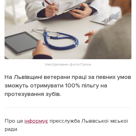
ІНШЕ
Інтерв'ю
Прес-релізи
Картки
Фото/Відео
Репортаж
Made in Lviv
Розслідування
Погляди
Ініціативи
Ілюстративне фото/Сanva
Лонгріди
На Львівщині ветерани праці за певних умов
зможуть отримувати 100% пільгу на
протезування зубів.
Зв'язатися з нами
[email protected]
Реклама на сайті
Політика конфіденційності
Про це
інформує
пресслужба Львівської міської
ради.
Наші соц мережі