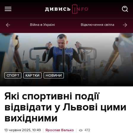
Війна в Україні
Відключення світла
ГОЛОВНЕ
Новини
Політика
Економіка
СПОРТ
КАРТКИ
НОВИНИ
Бізнес
Життя
Які спортивні події
Культура
відвідати у Львові цими
Афіша
вихідними
13 червня 2025, 10:49
Ярослав Валько
472