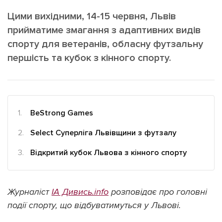
ІНШЕ
Цими вихідними, 14-15 червня, Львів
Інтерв'ю
Прес-релізи
прийматиме змагання з адаптивних видів
Картки
Фото/Відео
спорту для ветеранів, обласну футзальну
Репортаж
Made in Lviv
першість та кубок з кінного спорту.
Розслідування
Погляди
Ініціативи
BeStrong Games
Лонгріди
Select Суперліга Львівщини з футзалу
Відкритий кубок Львова з кінного спорту
Зв'язатися з нами
[email protected]
Реклама на сайті
Політика конфіденційності
Журналіст
ІА Дивись.info
розповідає про головні
події спорту, що відбуватимуться у Львові.
Наші соц мережі