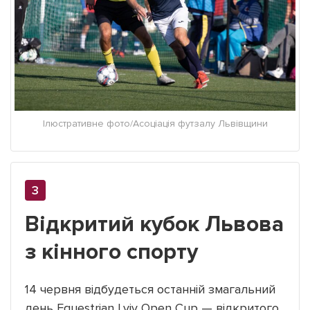
Ілюстративне фото/Асоціація футзалу Львівщини
Відкритий кубок Львова
з кінного спорту
14 червня відбудеться останній змагальний
день Equestrian Lviv Open Cup — відкритого