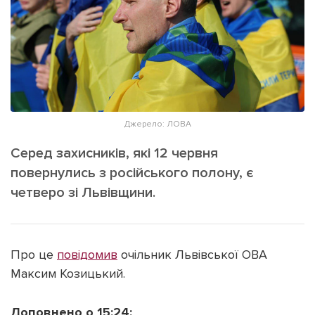
ІНШЕ
Інтерв'ю
Прес-релізи
Картки
Фото/Відео
Репортаж
Made in Lviv
Розслідування
Погляди
Джерело: ЛОВА
Ініціативи
Серед захисників, які 12 червня
Лонгріди
повернулись з російського полону, є
четверо зі Львівщини.
Зв'язатися з нами
[email protected]
Реклама на сайті
Про це
повідомив
очільник Львівської ОВА
Політика конфіденційності
Максим Козицький.
Доповнено о 15:24:
Наші соц мережі