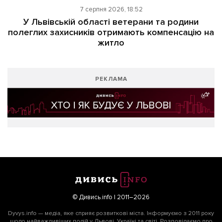
7 серпня 2026, 18:52
У Львівській області ветерани та родини
полеглих захисників отримають компенсацію на
житло
РЕКЛАМА
© Дивись.info | 2011–2026
Dyvys.info — медіа, яке сприяє розвиткові міста. Інформуємо з 2011 року
щодо найважливіших подій у Львові, Україні та світі. Розповідаємо про