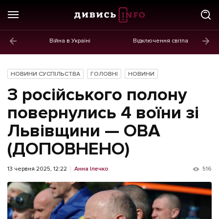
Війна в Україні
Відключення світла
ГОЛОВНЕ
Новини
НОВИНИ СУСПІЛЬСТВА
ГОЛОВНІ
НОВИНИ
Політика
З російського полону
Економіка
повернулись 4 воїни зі
Львівщини — ОВА
Бізнес
(ДОПОВНЕНО)
Життя
Культура
13 червня 2025, 12:22
Анна Ілечко
516
Афіша