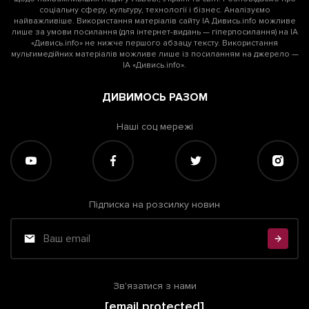
соціальну сферу, культуру, технології і бізнес. Аналізуємо
найважливіше. Використання матеріалів сайту ІА Дивись.info можливе
лише за умови посилання (для інтернет-видань — гіперпосилання) на ІА
«Дивись.info» не нижче першого абзацу тексту. Використання
мультимедійних матеріалів можливе лише із посиланням на джерело —
ІА «Дивись.info».
ДИВИМОСЬ РАЗОМ
Наші соц мережі
Підписка на розсилку новин
Зв'язатися з нами
[email protected]