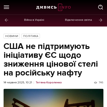
Війна в Україні
Відключення світла
ГОЛОВНЕ
Новини
НОВИНИ
ПОЛІТИКА
Політика
США не підтримують
Економіка
ініціативу ЄС щодо
зниження цінової стелі
Бізнес
на російську нафту
Життя
Культура
14 червня 2025, 10:21
Тетяна Короленко
746
Афіша