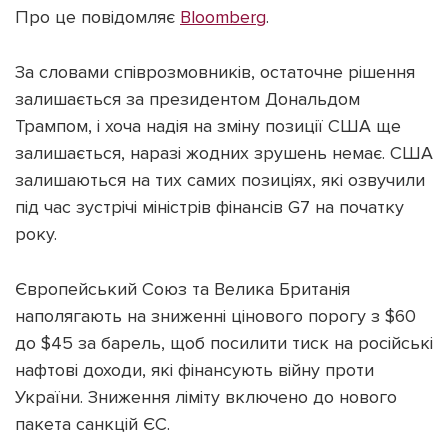
Про це повідомляє
Bloomberg
.
За словами співрозмовників, остаточне рішення
залишається за президентом Дональдом
Підтримати dyvys.info
Трампом, і хоча надія на зміну позиції США ще
залишається, наразі жодних зрушень немає. США
залишаються на тих самих позиціях, які озвучили
під час зустрічі міністрів фінансів G7 на початку
року.
Європейський Союз та Велика Британія
наполягають на зниженні цінового порогу з $60
до $45 за барель, щоб посилити тиск на російські
нафтові доходи, які фінансують війну проти
України. Зниження ліміту включено до нового
пакета санкцій ЄС.