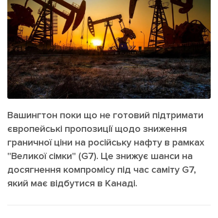
ІНШЕ
Інтерв'ю
Прес-релізи
Картки
Фото/Відео
Репортаж
Made in Lviv
Розслідування
Погляди
Ініціативи
Вашингтон поки що не готовий підтримати
Лонгріди
європейські пропозиції щодо зниження
граничної ціни на російську нафту в рамках
Зв'язатися з нами
"Великої сімки" (G7). Це знижує шанси на
[email protected]
Реклама на сайті
досягнення компромісу під час саміту G7,
який має відбутися в Канаді.
Політика конфіденційності
Наші соц мережі