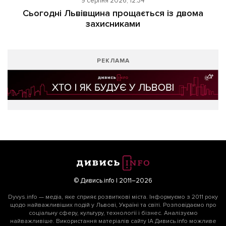
9 серпня 2026, 12:34
Сьогодні Львівщина прощається із двома
захисниками
РЕКЛАМА
© Дивись.info | 2011–2026
Dyvys.info — медіа, яке сприяє розвиткові міста. Інформуємо з 2011 року
щодо найважливіших подій у Львові, Україні та світі. Розповідаємо про
соціальну сферу, культуру, технології і бізнес. Аналізуємо
найважливіше. Використання матеріалів сайту ІА Дивись.info можливе