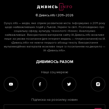
© Дивись.info | 2011–2026
Dyvys.info — медіа, яке сприяє розвиткові міста. Інформуємо з 2011 року
щодо найважливіших подій у Львові, Україні та світі. Розповідаємо про
соціальну сферу, культуру, технології і бізнес. Аналізуємо
найважливіше. Використання матеріалів сайту ІА Дивись.info можливе
лише за умови посилання (для інтернет-видань — гіперпосилання) на ІА
«Дивись.info» не нижче першого абзацу тексту. Використання
мультимедійних матеріалів можливе лише із посиланням на джерело —
ІА «Дивись.info».
ДИВИМОСЬ РАЗОМ
Наші соц мережі
Підписка на розсилку новин