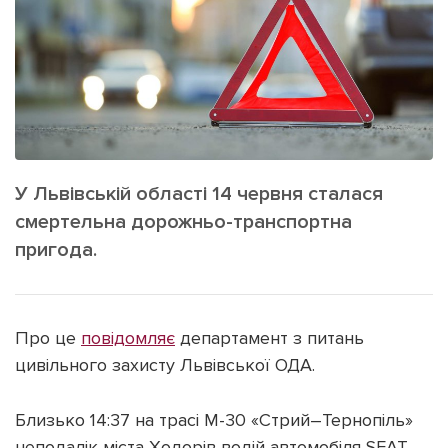
ІНШЕ
Інтерв'ю
Прес-релізи
Картки
Фото/Відео
Репортаж
Made in Lviv
Розслідування
Погляди
У Львівській області 14 червня сталася
Ініціативи
смертельна дорожньо-транспортна
Лонгріди
пригода.
Зв'язатися з нами
Про це
повідомляє
департамент з питань
[email protected]
Реклама на сайті
цивільного захисту Львівської ОДА.
Політика конфіденційності
Близько 14:37 на трасі М-30 «Стрий–Тернопіль»
Наші соц мережі
неподалік міста Ходорів водій автомобіля SEAT