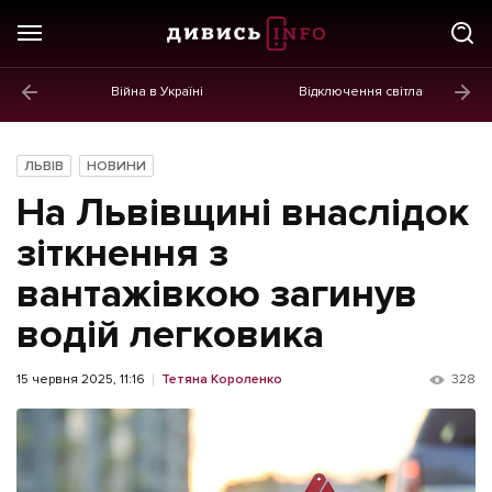
Війна в Україні
Відключення світла
ГОЛОВНЕ
Новини
ЛЬВІВ
НОВИНИ
Політика
На Львівщині внаслідок
Економіка
зіткнення з
вантажівкою загинув
Бізнес
водій легковика
Життя
Культура
15 червня 2025, 11:16
Тетяна Короленко
328
Афіша