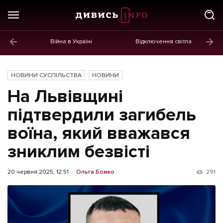
Війна в Україні
Відключення світла
ГОЛОВНЕ
Новини
НОВИНИ СУСПІЛЬСТВА
НОВИНИ
Політика
На Львівщині
Економіка
підтвердили загибель
воїна, який вважався
Бізнес
зниклим безвісті
Життя
Культура
20 червня 2025, 12:51
Ольга Бомко
291
Афіша