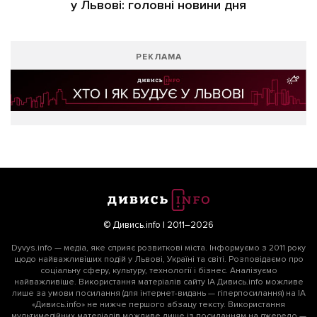
у Львові: головні новини дня
РЕКЛАМА
© Дивись.info | 2011–2026
Dyvys.info — медіа, яке сприяє розвиткові міста. Інформуємо з 2011 року
щодо найважливіших подій у Львові, Україні та світі. Розповідаємо про
соціальну сферу, культуру, технології і бізнес. Аналізуємо
найважливіше. Використання матеріалів сайту ІА Дивись.info можливе
лише за умови посилання (для інтернет-видань — гіперпосилання) на ІА
«Дивись.info» не нижче першого абзацу тексту. Використання
мультимедійних матеріалів можливе лише із посиланням на джерело —