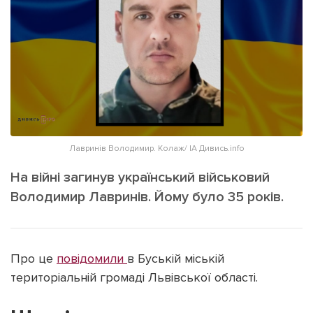
ІНШЕ
Інтерв'ю
Прес-релізи
Картки
Фото/Відео
Репортаж
Made in Lviv
Розслідування
Погляди
Ініціативи
Лавринів Володимир. Колаж/ ІА Дивись.info
Лонгріди
На війні загинув український військовий
Володимир Лавринів. Йому було 35 років.
Зв'язатися з нами
[email protected]
Реклама на сайті
Про це
повідомили
в Буській міській
Політика конфіденційності
територіальній громаді Львівської області.
Наші соц мережі