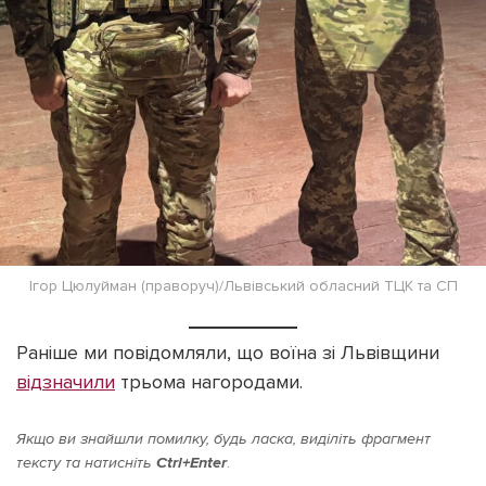
Ігор Цюлуйман (праворуч)/Львівський обласний ТЦК та СП
Раніше ми повідомляли, що воїна зі Львівщини
відзначили
трьома нагородами.
Якщо ви знайшли помилку, будь ласка, виділіть фрагмент
тексту та натисніть
Ctrl+Enter
.