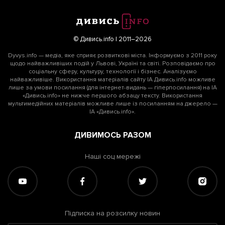
© Дивись.info | 2011–2026
Dyvys.info — медіа, яке сприяє розвиткові міста. Інформуємо з 2011 року
щодо найважливіших подій у Львові, Україні та світі. Розповідаємо про
соціальну сферу, культуру, технології і бізнес. Аналізуємо
найважливіше. Використання матеріалів сайту ІА Дивись.info можливе
лише за умови посилання (для інтернет-видань — гіперпосилання) на ІА
«Дивись.info» не нижче першого абзацу тексту. Використання
мультимедійних матеріалів можливе лише із посиланням на джерело —
ІА «Дивись.info».
ДИВИМОСЬ РАЗОМ
Наші соц мережі
Підписка на розсилку новин