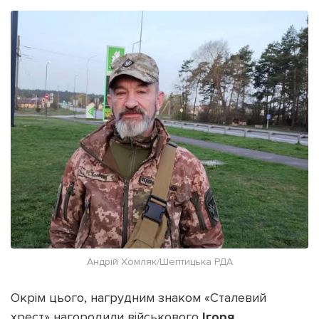
Андрій Хомляк/Шептицька РДА
Окрім цього, нагрудним знаком «Сталевий
хрест» нагородили військового
Ігоря