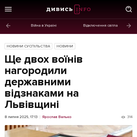
Війна в Україні
Відключення світла
ГОЛОВНЕ
Новини
НОВИНИ СУСПІЛЬСТВА
НОВИНИ
Політика
Ще двох воїнів
Економіка
нагородили
державними
Бізнес
відзнаками на
Життя
Львівщині
Культура
Афіша
8 липня 2025, 17:13
Ярослав Валько
314