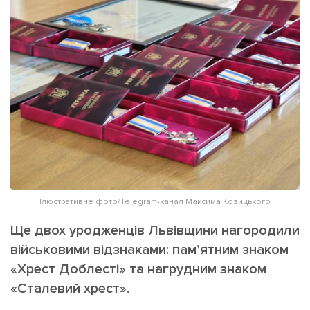
ІНШЕ
Інтерв'ю
Прес-релізи
Картки
Фото/Відео
Репортаж
Made in Lviv
Розслідування
Погляди
Ініціативи
Лонгріди
Ілюстративне фото/Telegram-канал Максима Козицького
Зв'язатися з нами
Ще двох уродженців Львівщини нагородили
[email protected]
Реклама на сайті
військовими відзнаками: пам’ятним знаком
Політика конфіденційності
«Хрест Доблесті» та нагрудним знаком
«Сталевий хрест».
Наші соц мережі