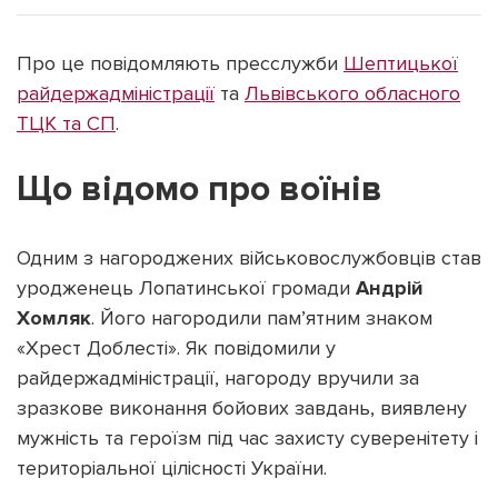
Про це повідомляють пресслужби
Шептицької
райдержадміністрації
та
Львівського обласного
ТЦК та СП
.
Підтримати dyvys.info
Що відомо про воїнів
Одним з нагороджених військовослужбовців став
уродженець Лопатинської громади
Андрій
Хомляк
. Його нагородили пам’ятним знаком
«Хрест Доблесті». Як повідомили у
райдержадміністрації, нагороду вручили за
зразкове виконання бойових завдань, виявлену
мужність та героїзм під час захисту суверенітету і
територіальної цілісності України.