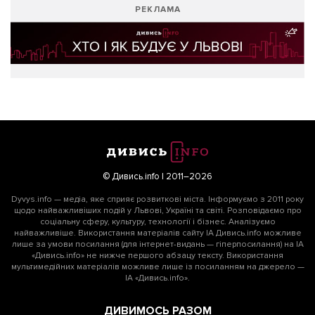
РЕКЛАМА
© Дивись.info | 2011–2026
Dyvys.info — медіа, яке сприяє розвиткові міста. Інформуємо з 2011 року
щодо найважливіших подій у Львові, Україні та світі. Розповідаємо про
соціальну сферу, культуру, технології і бізнес. Аналізуємо
найважливіше. Використання матеріалів сайту ІА Дивись.info можливе
лише за умови посилання (для інтернет-видань — гіперпосилання) на ІА
«Дивись.info» не нижче першого абзацу тексту. Використання
мультимедійних матеріалів можливе лише із посиланням на джерело —
ІА «Дивись.info».
ДИВИМОСЬ РАЗОМ