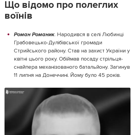
Що відомо про полеглих
воїнів
Роман Романик
. Народився в селі Любинці
Підтримати dyvys.info
Грабовецько-Дулібівської громади
Стрийського району. Став на захист України у
квітні цього року. Обіймав посаду стрільця-
снайпера механізованого батальйону. Загинув
11 липня на Донеччині. Йому було 45 років.