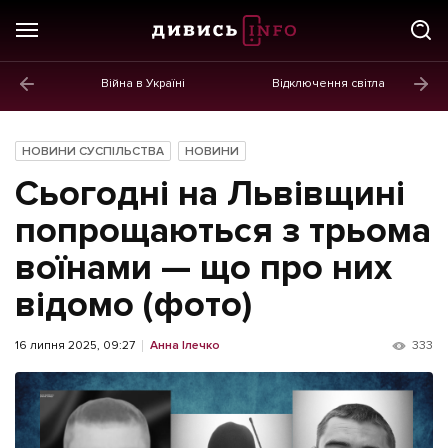
Війна в Україні
Відключення світла
ГОЛОВНЕ
Новини
НОВИНИ СУСПІЛЬСТВА
НОВИНИ
Політика
Сьогодні на Львівщині
Економіка
попрощаються з трьома
воїнами — що про них
Бізнес
відомо (фото)
Життя
Культура
16 липня 2025, 09:27
Анна Ілечко
333
Афіша