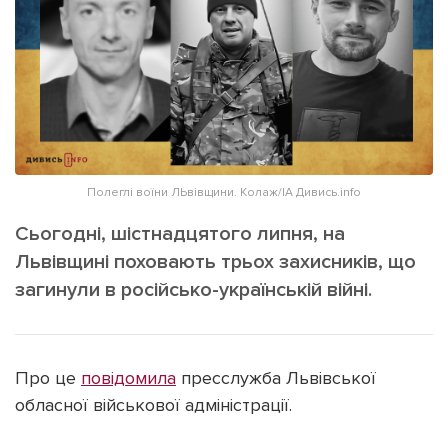
ІНШЕ
Інтерв'ю
Прес-релізи
Картки
Фото/Відео
Репортаж
Made in Lviv
Розслідування
Погляди
Полеглі воїни ЛЬвівщини. Колаж/ІА Дивись.info
Ініціативи
Сьогодні, шістнадцятого липня, на
Лонгріди
Львівщині поховають трьох захисників, що
загинули в російсько-українській війні.
Зв'язатися з нами
[email protected]
Реклама на сайті
Про це
повідомила
пресслужба Львівської
Політика конфіденційності
обласної військової адміністрації.
Наші соц мережі