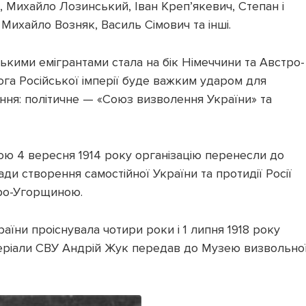
, Михайло Лозинський, Іван Креп’якевич, Степан і
Михайло Возняк, Василь Сімович та інші.
ськими емігрантами стала на бік Німеччини та Австро-
га Російської імперії буде важким ударом для
ання: політичне — «Союз визволення України» та
ю 4 вересня 1914 року організацію перенесли до
ади створення самостійної України та протидії Росії
тро-Угорщиною.
аїни проіснувала чотири роки і 1 липня 1918 року
атеріали СВУ Андрій Жук передав до Музею визвольно