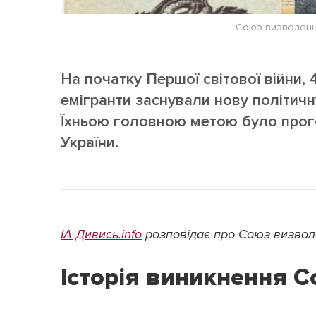
Союз визволення 
На початку Першої світової війни, 4
емігранти заснували нову політичн
Їхньою головною метою було прого
України.
ІА Дивись.info
розповідає про Союз визволен
Історія виникнення 