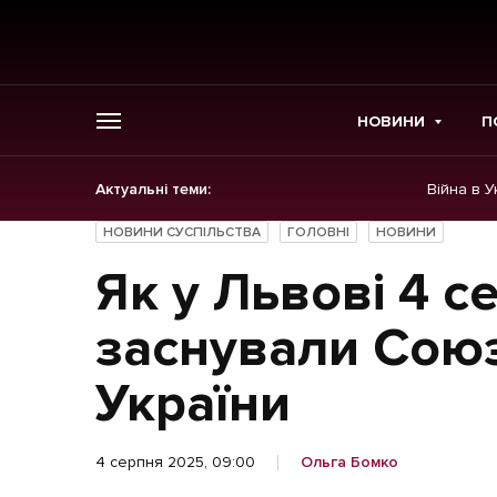
НОВИНИ
П
Актуальні теми:
Війна в У
ГОЛОВНЕ
НОВИНИ СУСПІЛЬСТВА
ГОЛОВНІ
НОВИНИ
Новини
Як у Львові 4 с
Політика
заснували Сою
Економіка
України
Бізнес
4 серпня 2025, 09:00
Ольга Бомко