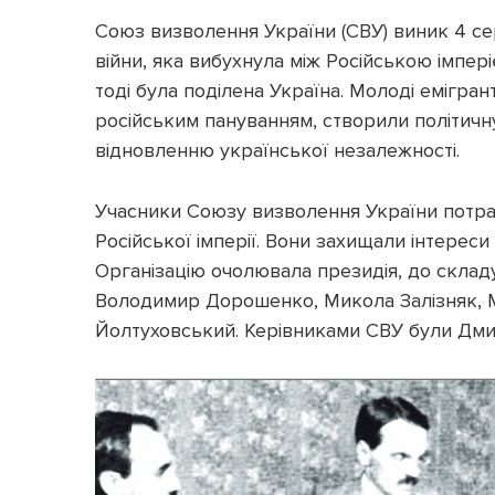
Союз визволення України (СВУ) виник 4 се
війни, яка вибухнула між Російською імпе
тоді була поділена Україна. Молоді емігран
російським пануванням, створили політичну
відновленню української незалежності.
Учасники Союзу визволення України потра
Російської імперії. Вони захищали інтереси 
Організацію очолювала президія, до склад
Володимир Дорошенко, Микола Залізняк, 
Йолтуховський. Керівниками СВУ були Дми