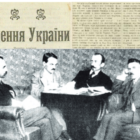
Лонгріди
[email protected]
Рекл
Політика конфіденційност