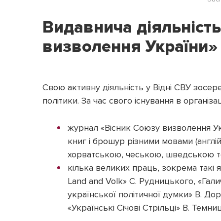
Видавнича діяльність
визволення України»
Свою активну діяльність у Відні СВУ зосе
політики. За час свого існування в організ
журнал «Вісник Союзу визволення Укр
книг і брошур різними мовами (англі
хорватською, чеською, шведською т
кілька великих праць, зокрема такі я
Land and Volk» С. Рудницького, «Гали
української політичної думки» В. Дор
«Українські Січові Стрільці» В. Темниц