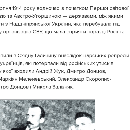
рпня 1914 року водночас із початком Першої світової
рією та Австро-Угорщиною — державами, між якими
ти з Наддніпрянської України, яка перебувала під
 організацію СВУ, що мала сприяти поразці Росії та
пили в Східну Галичину внаслідок царських репресій
українців, які потерпали від російських утисків.
у якої входили Андрій Жук, Дмитро Донцов,
Маркіян Меленевський, Олександр Скоропис-
тро Донцов і Микола Залізняк.