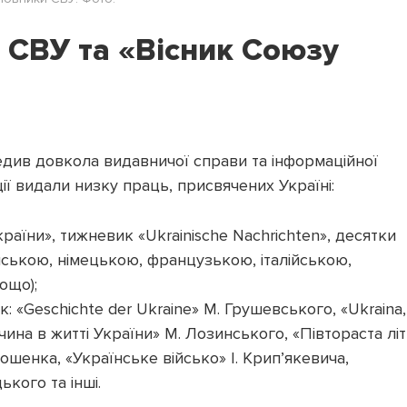
 СВУ та «Вісник Союзу
редив довкола видавничої справи та інформаційної
ації видали низку праць, присвячених Україні:
аїни», тижневик «Ukrainische Nachrichten», десятки
йською, німецькою, французькою, італійською,
ощо);
к: «Geschichte der Ukraine» М. Грушевського, «Ukraina,
чина в житті України» М. Лозинського, «Півтораста літ
ошенка, «Українське військо» І. Крип’якевича,
ького та інші.