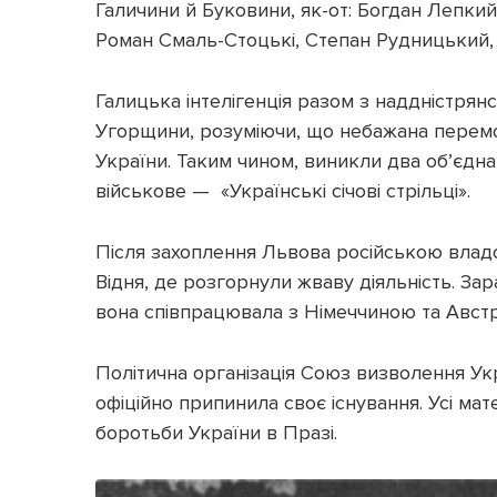
Галичини й Буковини, як-от: Богдан Лепкий
Роман Смаль-Стоцькі, Степан Рудницький, 
Галицька інтелігенція разом з наддністрян
Угорщини, розуміючи, що небажана перемо
України. Таким чином, виникли два об’єдн
військове — «Українські січові стрільці».
Після захоплення Львова російською владо
Відня, де розгорнули жваву діяльність. Зар
вона співпрацювала з Німеччиною та Авс
Політична організація Союз визволення Укр
офіційно припинила своє існування. Усі м
боротьби України в Празі.