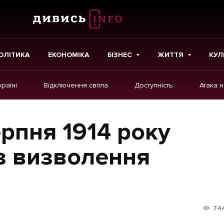
ОЛІТИКА
ЕКОНОМІКА
БІЗНЕС
ЖИТТЯ
КУЛ
країні
Відключення світла
Доступність
Атака 
ІНШЕ
Інтерв'ю
ерпня 1914 року
Картки
з визволення
Репортаж
Розслідування
Погляди
74
Ініціативи