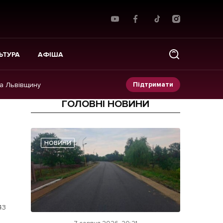
ЬТУРА
АФІША
Підтримати
на Львівщину
ГОЛОВНІ НОВИНИ
Прес-релізи
Фото/Відео
НОВИНИ
Made in Lviv
43