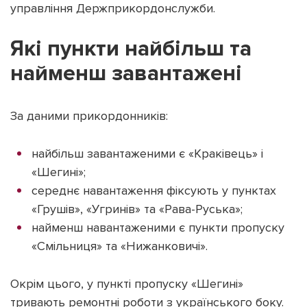
управління Держприкордонслужби.
Які пункти найбільш та
найменш завантажені
Підтримати dyvys.info
За даними прикордонників:
найбільш завантаженими є «Краківець» і
«Шегині»;
середнє навантаження фіксують у пунктах
«Грушів», «Угринів» та «Рава-Руська»;
найменш навантаженими є пункти пропуску
«Смільниця» та «Нижанковичі».
Окрім цього, у пункті пропуску «Шегині»
тривають ремонтні роботи з українського боку.