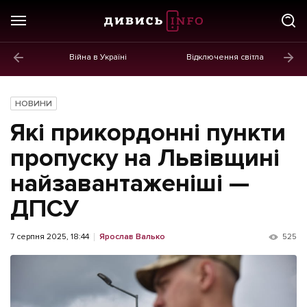
Війна в Україні
Відключення світла
ГОЛОВНЕ
Новини
НОВИНИ
Політика
Які прикордонні пункти
Економіка
пропуску на Львівщині
найзавантаженіші —
Бізнес
ДПСУ
Життя
Культура
7 серпня 2025, 18:44
Ярослав Валько
525
Афіша