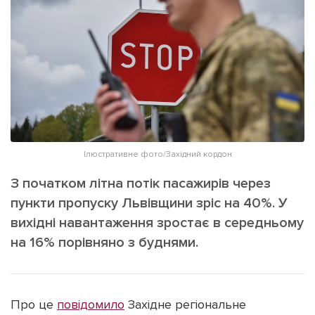
ІНШЕ
Інтерв'ю
Прес-релізи
Картки
Фото/Відео
Репортаж
Made in Lviv
Розслідування
Погляди
Ініціативи
Ілюстративне фото/Західний кордон
Лонгріди
З початком літна потік пасажирів через
пункти пропуску Львівщини зріс на 40%. У
вихідні навантаження зростає в середньому
Зв'язатися з нами
[email protected]
Реклама на сайті
на 16% порівняно з буднями.
Політика конфіденційності
Про це
повідомило
Західне регіональне
Наші соц мережі