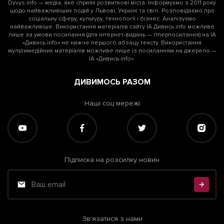
Dyvys.info — медіа, яке сприяє розвиткові міста. Інформуємо з 2011 року
щодо найважливіших подій у Львові, Україні та світі. Розповідаємо про
соціальну сферу, культуру, технології і бізнес. Аналізуємо
найважливіше. Використання матеріалів сайту ІА Дивись.info можливе
лише за умови посилання (для інтернет-видань — гіперпосилання) на ІА
«Дивись.info» не нижче першого абзацу тексту. Використання
мультимедійних матеріалів можливе лише із посиланням на джерело —
ІА «Дивись.info».
ДИВИМОСЬ РАЗОМ
Наші соц мережі
Підписка на розсилку новин
Зв'язатися з нами