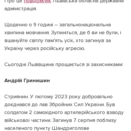
Про це
повідомляє
Львівська обласна державна
адміністрація.
Щоденно о 9 годині – загальнонаціональна
хвилина мовчання. Зупиніться, де б ви не були, і
Підтримати dyvys.info
вшануйте світлу пам’ять усіх, хто загинув за
Україну через російську агресію.
Сьогодні Львівщина прощається зі захисниками:
Андрій Гринишин
Стриянин. У лютому 2023 року добровільно
доєднався до лав Збройних Сил України. Був
солдатом 2 самохідного артилерійського взводу
військової частини. Загинув 7 серпня поблизу
населеного пункту Шандриголове