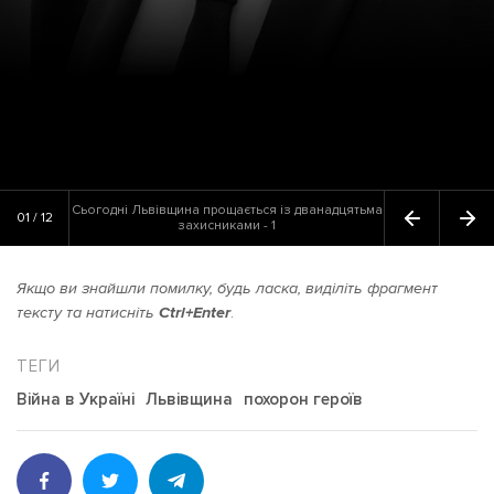
Сьогодні Львівщина прощається із дванадцятьма
01 / 12
захисниками - 1
Якщо ви знайшли помилку, будь ласка, виділіть фрагмент
тексту та натисніть
Ctrl+Enter
.
Війна в Україні
Львівщина
похорон героїв