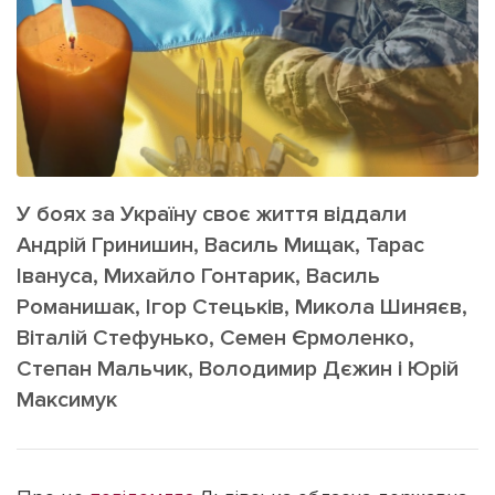
ІНШЕ
Інтерв'ю
Прес-релізи
Картки
Фото/Відео
Репортаж
Made in Lviv
Розслідування
Погляди
У боях за Україну своє життя віддали
Ініціативи
Андрій Гринишин, Василь Мищак, Тарас
Лонгріди
Івануса, Михайло Гонтарик, Василь
Романишак, Ігор Стецьків, Микола Шиняєв,
Віталій Стефунько, Семен Єрмоленко,
Зв'язатися з нами
Степан Мальчик, Володимир Дєжин і Юрій
[email protected]
Реклама на сайті
Максимук
Політика конфіденційності
Наші соц мережі