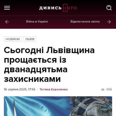
Війна в Україні
Відключення світла
ГОЛОВНЕ
Новини
НОВИНИ
ЛЬВІВ
Політика
Сьогодні Львівщина
Економіка
прощається із
дванадцятьма
Бізнес
захисниками
Життя
Культура
16 серпня 2025, 17:56
Тетяна Короленко
396
Афіша