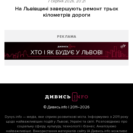
7 серпня 2026, 20:21
На Львівщині завершують ремонт трьох
кілометрів дороги
РЕКЛАМА
© Дивись.info | 2011–2026
Dyvys.info — медіа, яке сприяє розвиткові міста. Інформуємо з 2011 року
щодо найважливіших подій у Львові, Україні та світі. Розповідаємо про
соціальну сферу, культуру, технології і бізнес. Аналізуємо
найважливіше. Використання матеріалів сайту ІА Дивись.info можливе