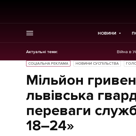
НОВИНИ
П
Актуальні теми:
Війна в У
ГОЛОВНЕ
СОЦІАЛЬНА РЕКЛАМА
НОВИНИ СУСПІЛЬСТВА
ГОЛО
Новини
Мільйон гривен
Політика
львівська гвард
Економіка
переваги служб
Бізнес
18–24»