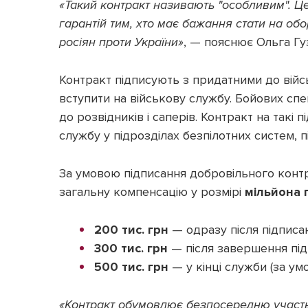
«Такий контракт називають "особливим". Це
гарантій тим, хто має бажання стати на об
росіян проти України»
, — пояснює Ольга Гу
Контракт підписують з придатними до війс
вступити на військову службу. Бойових спец
до розвідників і саперів. Контракт на такі 
службу у підрозділах безпілотних систем,
За умовою підписання добровільного контра
загальну компенсацію у розмірі
мільйона 
200 тис. грн
— одразу після підписа
300 тис. грн
— після завершення під
500 тис. грн
— у кінці служби (за ум
«Контракт обумовлює безпосередню участь 