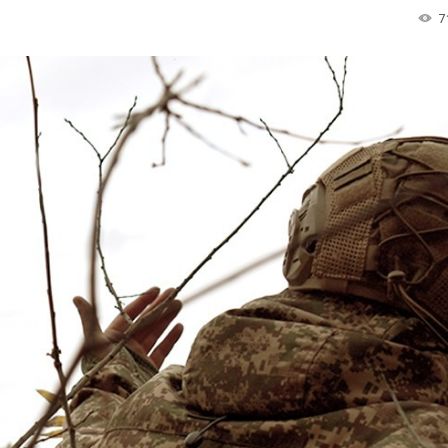
7
Лонгріди
[email protected]
Рекл
Політика конфіденційност