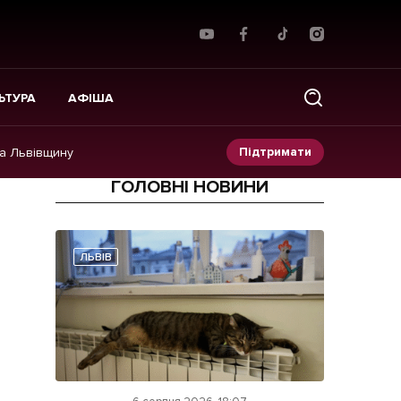
ЬТУРА
АФІША
Підтримати
на Львівщину
ГОЛОВНІ НОВИНИ
Прес-релізи
Фото/Відео
ЛЬВІВ
Made in Lviv