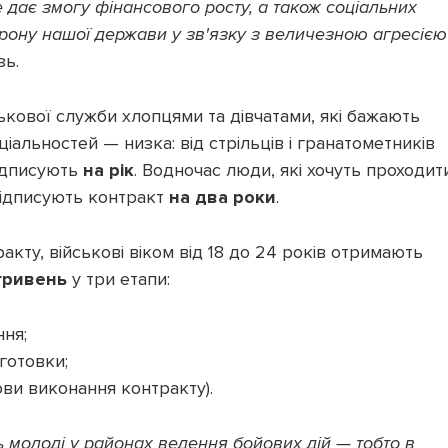
 дає змогу фінансового росту, а також соціальних
орону нашої держави у зв'язку з величезною агресією
зь.
ькової служби хлопцями та дівчатами, які бажають
іальностей — низка: від стрільців і гранатометників
підписують
на рік
. Водночас люди, які хочуть проходит
 підписують контракт
на два роки
.
кту, військові віком від 18 до 24 років отримають
гривень
у три етапи:
ння;
готовки;
ови виконання контракту).
молоді у районах ведення бойових дій — тобто в