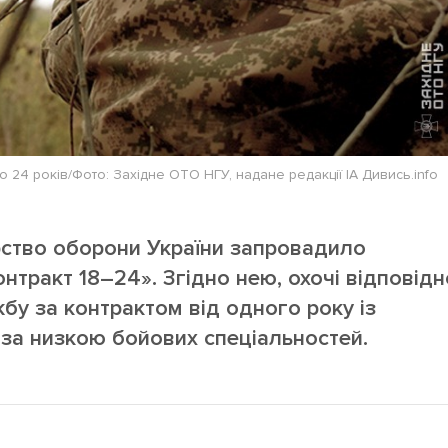
о 24 років/Фото: Західне ОТО НГУ, надане редакції ІА Дивись.info
рство оборони України запровадило
онтракт 18–24». Згідно нею, охочі відповідн
бу за контрактом від одного року із
за низкою бойових спеціальностей.