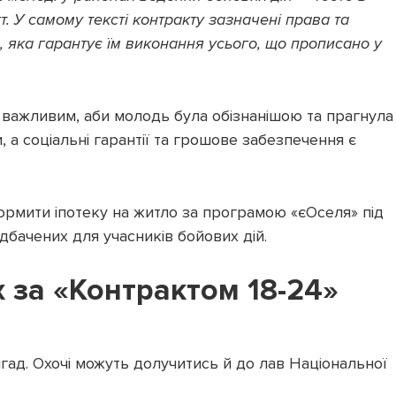
. У самому тексті контракту зазначені права та
 яка гарантує їм виконання усього, що прописано у
є важливим, аби молодь була обізнанішою та прагнула
, а соціальні гарантії та грошове забезпечення є
формити іпотеку на житло за програмою «єОселя» під
едбачених для учасників бойових дій.
х за «Контрактом 18-24»
гад. Охочі можуть долучитись й до лав Національної