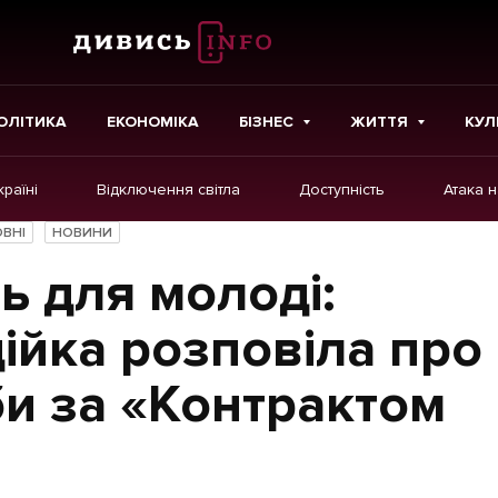
ОЛІТИКА
ЕКОНОМІКА
БІЗНЕС
ЖИТТЯ
КУЛ
країні
Відключення світла
Доступність
Атака 
ІНШЕ
ВНІ
НОВИНИ
Інтерв'ю
ь для молоді:
Картки
ійка розповіла про
Репортаж
и за «Контрактом
Розслідування
Погляди
Ініціативи