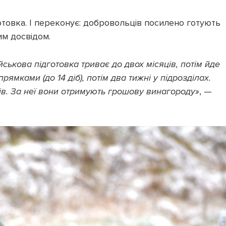
готовка. І переконує: добровольців посилено готують
им досвідом.
ькова підготовка триває до двох місяців, потім йде
рямками (до 14 діб), потім два тижні у підрозділах.
ців. За неї вони отримують грошову винагороду»
, —