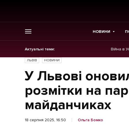
НОВИНИ
П
Актуальні теми:
Війна в У
ГОЛОВНЕ
ЛЬВІВ
НОВИНИ
Новини
У Львові онови
Політика
розмітки на па
Економіка
майданчиках
Бізнес
18 серпня 2025, 16:50
Ольга Бомко