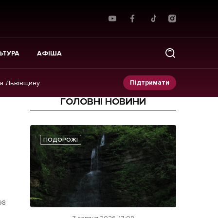
ЬТУРА
АФІША
Підтримати
на Львівщину
ГОЛОВНІ НОВИНИ
Прес-релізи
Фото/Відео
ПОДОРОЖІ
Made in Lviv
98