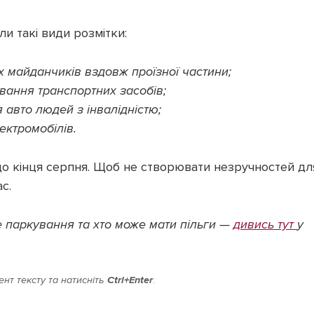
и такі види розмітки:
 майданчиків вздовж проїзної частини;
вання транспортних засобів;
 авто людей з інвалідністю;
ектромобілів.
о кінця серпня. Щоб не створювати незручностей дл
с.
е паркування та хто може мати пільги —
дивись тут
у
нт тексту та натисніть
Ctrl+Enter
.