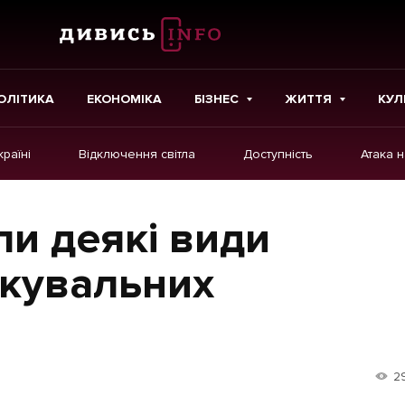
ОЛІТИКА
ЕКОНОМІКА
БІЗНЕС
ЖИТТЯ
КУЛ
країні
Відключення світла
Доступність
Атака 
ІНШЕ
Інтерв'ю
ли деякі види
Картки
ркувальних
Репортаж
Розслідування
Погляди
2
Ініціативи