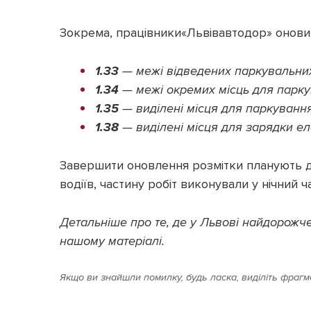
Зокрема, працівники«Львівавтодор» оновил
1.33
— межі відведених паркувальних
1.34
— межі окремих місць для парку
1.35
— виділені місця для паркування
1.38
— виділені місця для зарядки ел
Завершити оновлення розмітки планують д
водіїв, частину робіт виконували у нічний ча
Детальніше про те, де у Львові найдорожч
нашому матеріалі.
Якщо ви знайшли помилку, будь ласка, виділіть фрагме