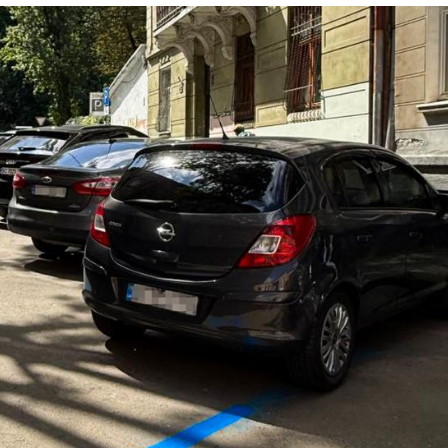
Лонгріди
[email protected]
Рекл
Політика конфіденційност