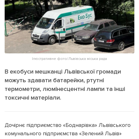
ІНШЕ
Інтерв'ю
Прес-релізи
Картки
Фото/Відео
Репортаж
Made in Lviv
Розслідування
Погляди
Ілюстративне фото/Львівська міська рада
Ініціативи
В екобуси мешканці Львівської громади
Лонгріди
можуть здавати батарейки, ртутні
термометри, люмінесцентні лампи та інші
токсичні матеріали.
Зв'язатися з нами
[email protected]
Реклама на сайті
Політика конфіденційності
Дочірнє підприємство «Боднарівка» Львівського
комунального підприємства «Зелений Львів»
Наші соц мережі