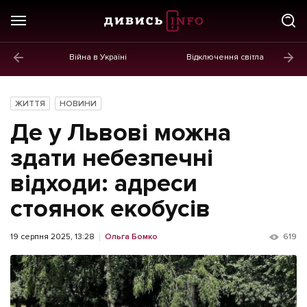
Війна в Україні
Відключення світла
ГОЛОВНЕ
Новини
ЖИТТЯ
НОВИНИ
Політика
Де у Львові можна
Економіка
здати небезпечні
відходи: адреси
Бізнес
стоянок екобусів
Життя
Культура
19 серпня 2025, 13:28
Ольга Бомко
619
Афіша