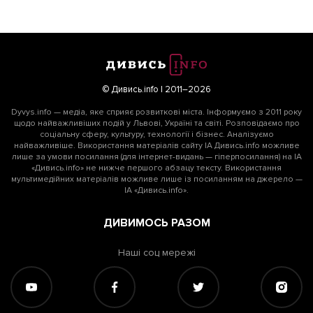
© Дивись.info | 2011–2026
Dyvys.info — медіа, яке сприяє розвиткові міста. Інформуємо з 2011 року
щодо найважливіших подій у Львові, Україні та світі. Розповідаємо про
соціальну сферу, культуру, технології і бізнес. Аналізуємо
найважливіше. Використання матеріалів сайту ІА Дивись.info можливе
лише за умови посилання (для інтернет-видань — гіперпосилання) на ІА
«Дивись.info» не нижче першого абзацу тексту. Використання
мультимедійних матеріалів можливе лише із посиланням на джерело —
ІА «Дивись.info».
ДИВИМОСЬ РАЗОМ
Наші соц мережі