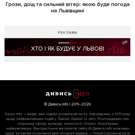
Грози, дощ та сильний вітер: якою буде погода
на Львівщині
РЕКЛАМА
© Дивись.info | 2011–2026
Dyvys.info — медіа, яке сприяє розвиткові міста. Інформуємо з 2011 року
щодо найважливіших подій у Львові, Україні та світі. Розповідаємо про
соціальну сферу, культуру, технології і бізнес. Аналізуємо
найважливіше. Використання матеріалів сайту ІА Дивись.info можливе
лише за умови посилання (для інтернет-видань — гіперпосилання) на ІА