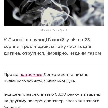
ІНШЕ
Інтерв'ю
Прес-релізи
Картки
Фото/Відео
Репортаж
Made in Lviv
Ілюстративне фото
Розслідування
У Львові, на вулиці Газовій, у ніч на 23
Погляди
серпня, троє людей, в тому числі одна
Ініціативи
дитина, отруїлися, ймовірно, чадним газом.
Лонгріди
Про це
повідомляє
Департамент з питань
Зв'язатися з нами
цивільного захисту Львівської ОДА.
[email protected]
Реклама на сайті
Політика конфіденційності
Інцидент стався близько 03:00 ранку в квартирі
на другому поверсі двоповерхового житлового
будинку.
Наші соц мережі