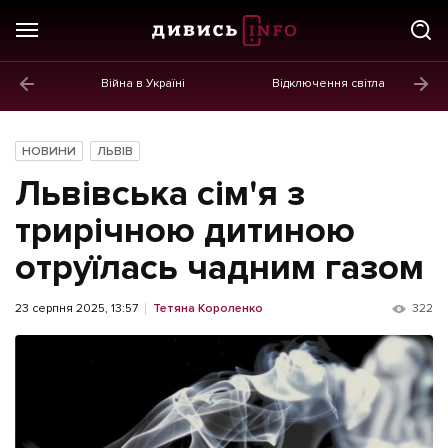
Війна в Україні
Відключення світла
ГОЛОВНЕ
Новини
НОВИНИ
ЛЬВІВ
Політика
Львівська сім'я з
Економіка
трирічною дитиною
отруїлась чадним газом
Бізнес
Життя
23 серпня 2025, 13:57
Тетяна Короленко
322
Культура
Афіша