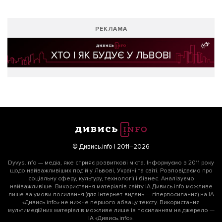
РЕКЛАМА
© Дивись.info | 2011–2026
Dyvys.info — медіа, яке сприяє розвиткові міста. Інформуємо з 2011 року
щодо найважливіших подій у Львові, Україні та світі. Розповідаємо про
соціальну сферу, культуру, технології і бізнес. Аналізуємо
найважливіше. Використання матеріалів сайту ІА Дивись.info можливе
лише за умови посилання (для інтернет-видань — гіперпосилання) на ІА
«Дивись.info» не нижче першого абзацу тексту. Використання
мультимедійних матеріалів можливе лише із посиланням на джерело —
ІА «Дивись.info».