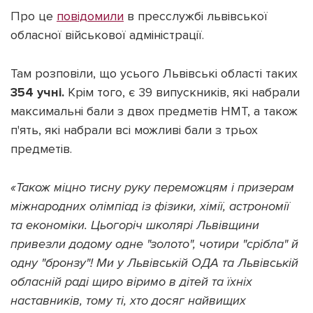
Про це
повідомили
в пресслужбі львівської
обласної військової адміністрації.
Там розповіли, що усього Львівські області таких
Підтримати dyvys.info
354 учні.
Крім того, є 39 випускників, які набрали
максимальні бали з двох предметів НМТ, а також
п'ять, які набрали всі можливі бали з трьох
предметів.
«Також міцно тисну руку переможцям і призерам
міжнародних олімпіад із фізики, хімії, астрономії
та економіки. Цьогоріч школярі Львівщини
привезли додому одне "золото", чотири "срібла" й
одну "бронзу"! Ми у Львівській ОДА та Львівській
обласній раді щиро віримо в дітей та їхніх
наставників, тому ті, хто досяг найвищих