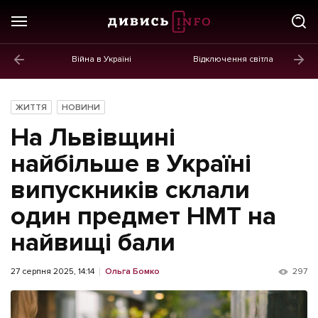
Війна в Україні
Відключення світла
ГОЛОВНЕ
Новини
ЖИТТЯ
НОВИНИ
Політика
На Львівщині
Економіка
найбільше в Україні
випускників склали
Бізнес
один предмет НМТ на
Життя
найвищі бали
Культура
Афіша
27 серпня 2025, 14:14
Ольга Бомко
297