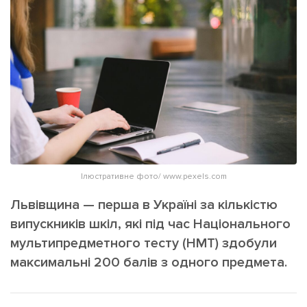
ІНШЕ
Інтерв'ю
Прес-релізи
Картки
Фото/Відео
Репортаж
Made in Lviv
Розслідування
Погляди
Ініціативи
Лонгріди
Ілюстративне фото/ www.pexels.com
Львівщина — перша в Україні за кількістю
Зв'язатися з нами
випускників шкіл, які під час Національного
[email protected]
Реклама на сайті
мультипредметного тесту (НМТ) здобули
максимальні 200 балів з одного предмета.
Політика конфіденційності
Наші соц мережі