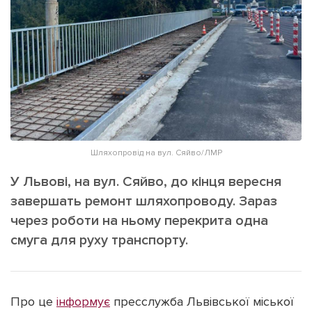
ІНШЕ
Інтерв'ю
Прес-релізи
Картки
Фото/Відео
Репортаж
Made in Lviv
Розслідування
Погляди
Ініціативи
Шляхопровід на вул. Сяйво/ЛМР
Лонгріди
У Львові, на вул. Сяйво, до кінця вересня
завершать ремонт шляхопроводу. Зараз
через роботи на ньому перекрита одна
Зв'язатися з нами
[email protected]
Реклама на сайті
смуга для руху транспорту.
Політика конфіденційності
Про це
інформує
пресслужба Львівської міської
Наші соц мережі