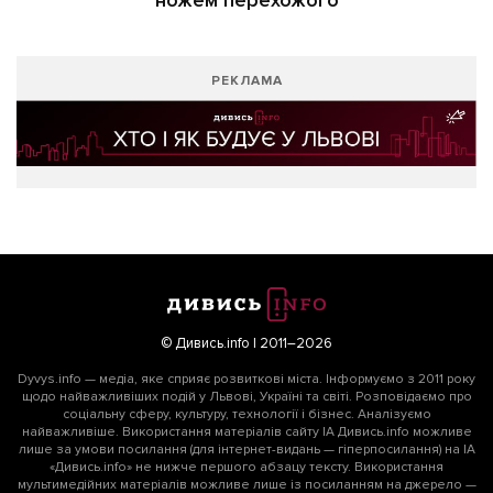
ножем перехожого
РЕКЛАМА
© Дивись.info | 2011–2026
Dyvys.info — медіа, яке сприяє розвиткові міста. Інформуємо з 2011 року
щодо найважливіших подій у Львові, Україні та світі. Розповідаємо про
соціальну сферу, культуру, технології і бізнес. Аналізуємо
найважливіше. Використання матеріалів сайту ІА Дивись.info можливе
лише за умови посилання (для інтернет-видань — гіперпосилання) на ІА
«Дивись.info» не нижче першого абзацу тексту. Використання
мультимедійних матеріалів можливе лише із посиланням на джерело —