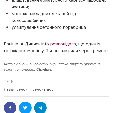
влаштування арматурного каркасу пішохідної
частини;
монтаж закладних деталей під
колесовідбійник;
улаштування бетонного поребрика.
Раніше ІА Дивись.info
розповідала
, що один із
пішохідних мостів у Львові закрили через ремонт.
Якщо ви знайшли помилку, будь ласка, виділіть фрагмент
тексту та натисніть
Ctrl+Enter
.
Львів
ремонт
ремонт доріг