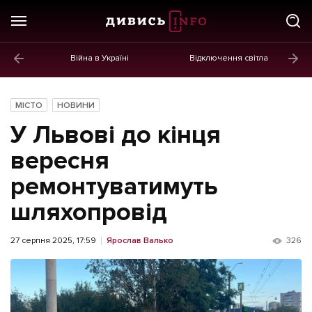
Війна в Україні
Відключення світла
ГОЛОВНЕ
Новини
МІСТО
НОВИНИ
Політика
У Львові до кінця
Економіка
вересня
ремонтуватимуть
Бізнес
шляхопровід
Життя
Культура
27 серпня 2025, 17:59
Ярослав Валько
326
Афіша