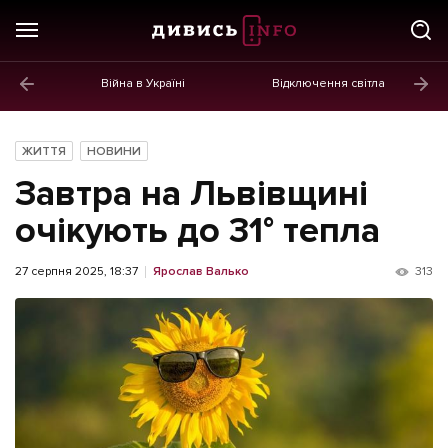
Війна в Україні
Відключення світла
ГОЛОВНЕ
Новини
ЖИТТЯ
НОВИНИ
Політика
Завтра на Львівщині
Економіка
очікують до 31° тепла
Бізнес
27 серпня 2025, 18:37
Ярослав Валько
313
Життя
Культура
Афіша