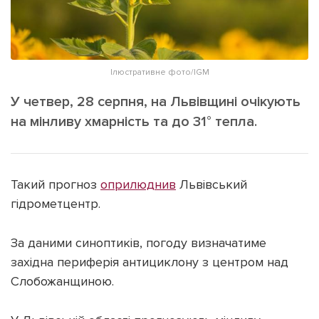
ІНШЕ
Інтерв'ю
Прес-релізи
Картки
Фото/Відео
Ілюстративне фото/IGM
Репортаж
Made in Lviv
У четвер, 28 серпня, на Львівщині очікують
Розслідування
на мінливу хмарність та до 31° тепла.
Погляди
Ініціативи
Лонгріди
Такий прогноз
оприлюднив
Львівський
гідрометцентр.
Зв'язатися з нами
За даними синоптиків, погоду визначатиме
[email protected]
Реклама на сайті
західна периферія антициклону з центром над
Політика конфіденційності
Слобожанщиною.
Наші соц мережі