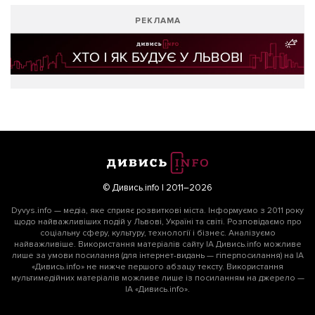
РЕКЛАМА
© Дивись.info | 2011–2026
Dyvys.info — медіа, яке сприяє розвиткові міста. Інформуємо з 2011 року
щодо найважливіших подій у Львові, Україні та світі. Розповідаємо про
соціальну сферу, культуру, технології і бізнес. Аналізуємо
найважливіше. Використання матеріалів сайту ІА Дивись.info можливе
лише за умови посилання (для інтернет-видань — гіперпосилання) на ІА
«Дивись.info» не нижче першого абзацу тексту. Використання
мультимедійних матеріалів можливе лише із посиланням на джерело —
ІА «Дивись.info».